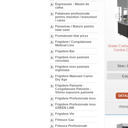
Espresoare - Masini de
cafea
Feliatoare profesionale
pentru mezeluri / branzeturi
/ carne
Fierastrau / Banzic pentru
taiat oase
Formatoare blat pizza
Frigidere / Congelatoare
Medical Line
Gratar Carb
Central C
Frigidere Bar
Frigidere inox pastrare
ciocolata
Stoc: 
Frigidere inox pastrare
inghetata
Cod
Frigidere Maturare Carne-
Dry Age
Frigidere Patiserie -
Congelatoare Patiserie -
Vitrine expunere patiserie
DETAL
Frigidere Profesionale Inox
Frigidere Profesionale inox
Adauga
GREEN LINE
Frigidere Vin
Friteuze Gaz
Friteuze Profesionale