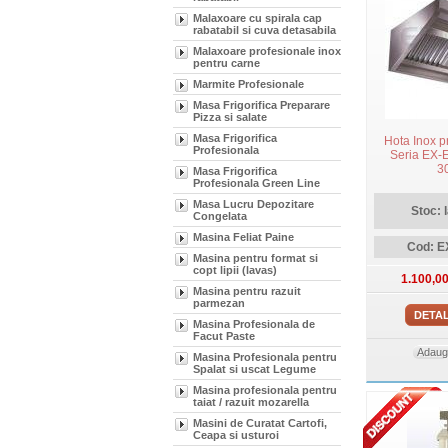
Malaxoare cu spirala cap
rabatabil si cuva detasabila
Malaxoare profesionale inox
pentru carne
Marmite Profesionale
Masa Frigorifica Preparare
Pizza si salate
Masa Frigorifica
Hota Inox p
Profesionala
Seria EX-
3
Masa Frigorifica
Profesionala Green Line
Masa Lucru Depozitare
Stoc: 
Congelata
Masina Feliat Paine
Cod: E
Masina pentru format si
copt lipii (lavas)
1.100,0
Masina pentru razuit
parmezan
DETAL
Masina Profesionala de
Facut Paste
Adauga
Masina Profesionala pentru
Spalat si uscat Legume
Masina profesionala pentru
taiat / razuit mozarella
Masini de Curatat Cartofi,
Ceapa si usturoi