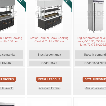
uni Show Cooking
Gratar Carbuni Show Cooking
Frigider profesional ver
u lift - 160 cm
Central Cu lift - 200 cm
usa, 0-10 ºC, 650 litri 
Line, 72x76.8x209.
la comanda
Stoc: la comanda
Stoc: la comand
: HM-16
Cod: HM-20
Cod: CAS170/S
II PRODUS
DETALII PRODUS
DETALII PRODU
 la favorite
Adauga la favorite
Adauga la favorite