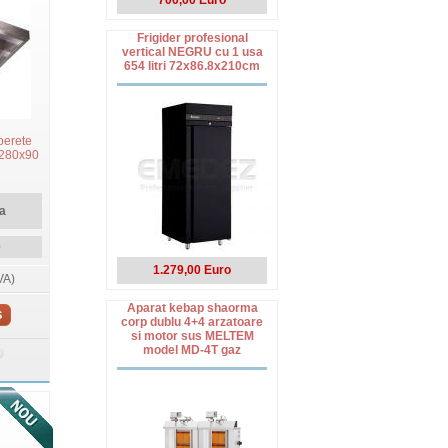
700,00 Euro
Frigider profesional
vertical NEGRU cu 1 usa
654 litri 72x86.8x210cm
perete
 280x90
a
0
1.279,00 Euro
VA)
Aparat kebap shaorma
S
corp dublu 4+4 arzatoare
si motor sus MELTEM
model MD-4T gaz