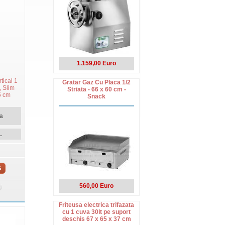
1.159,00 Euro
tical 1
Gratar Gaz Cu Placa 1/2
, Slim
Striata - 66 x 60 cm -
5 cm
Snack
a
L
S
560,00 Euro
Friteusa electrica trifazata
cu 1 cuva 30lt pe suport
deschis 67 x 65 x 37 cm