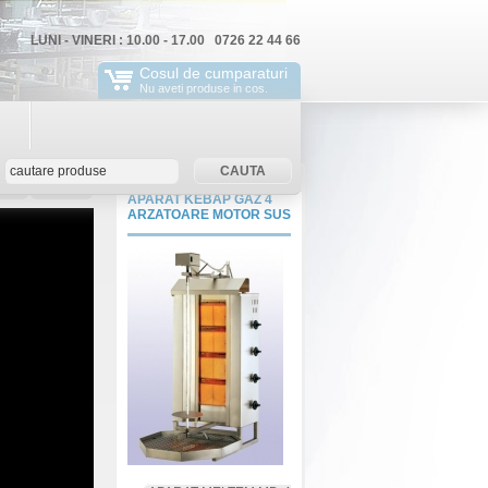
LUNI - VINERI : 10.00 - 17.00 0726 22 44 66
Cosul de cumparaturi
Nu aveti produse in cos.
rola
ContNou
APARAT KEBAP GAZ 4
ARZATOARE MOTOR SUS