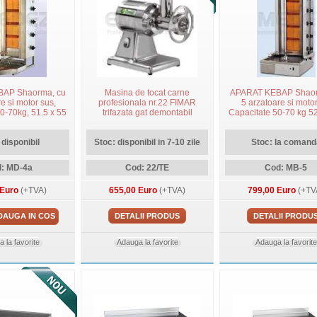
AP Shaorma, cu
Masina de tocat carne
APARAT KEBAP Shao
e si motor sus,
profesionala nr.22 FIMAR
5 arzatoare si motor
0-70kg, 51.5 x 55
trifazata gat demontabil
Capacitate 50-70 kg 52
 112cm
x 124cm MELTE
 disponibil
Stoc: disponibil in 7-10 zile
Stoc: la comand
: MD-4a
Cod: 22/TE
Cod: MB-5
 Euro
(+TVA)
655,00 Euro
(+TVA)
799,00 Euro
(+TV
DAUGA IN COS
DETALII PRODUS
DETALII PRODU
 la favorite
Adauga la favorite
Adauga la favorite