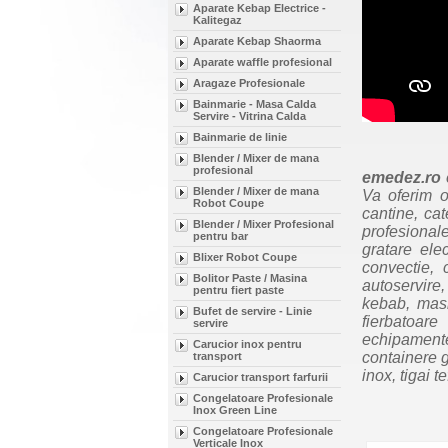
Aparate Kebap Electrice -
Kalitegaz
Aparate Kebap Shaorma
Aparate waffle profesional
Aragaze Profesionale
Bainmarie - Masa Calda
Servire - Vitrina Calda
Bainmarie de linie
Blender / Mixer de mana
profesional
emedez.ro
Blender / Mixer de mana
Va oferim o
Robot Coupe
cantine, cat
Blender / Mixer Profesional
profesionale
pentru bar
gratare ele
Blixer Robot Coupe
convectie, 
Bolitor Paste / Masina
autoservire
pentru fiert paste
kebab, masi
Bufet de servire - Linie
fierbatoare
servire
echipament
Carucior inox pentru
containere g
transport
inox, tigai t
Carucior transport farfurii
Congelatoare Profesionale
Inox Green Line
Congelatoare Profesionale
Verticale Inox