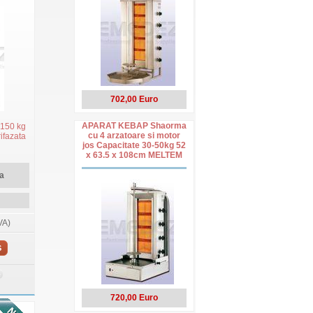
702,00 Euro
APARAT KEBAP Shaorma
 150 kg
cu 4 arzatoare si motor
rifazata
jos Capacitate 30-50kg 52
x 63.5 x 108cm MELTEM
a
VA)
S
720,00 Euro