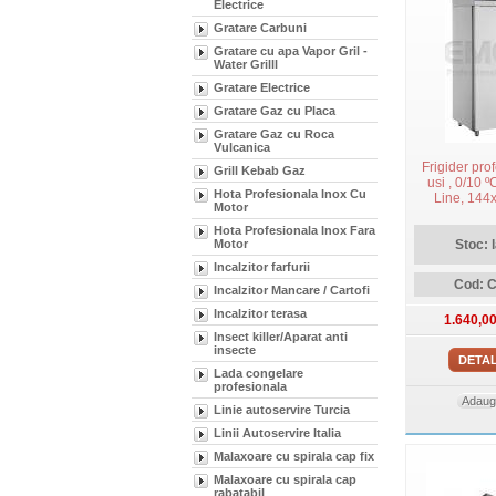
Electrice
Gratare Carbuni
Gratare cu apa Vapor Gril -
Water Grilll
Gratare Electrice
Gratare Gaz cu Placa
Gratare Gaz cu Roca
Vulcanica
Frigider prof
Grill Kebab Gaz
usi , 0/10 º
Hota Profesionala Inox Cu
Line, 144
Motor
Hota Profesionala Inox Fara
Stoc: 
Motor
Incalzitor farfurii
Cod: 
Incalzitor Mancare / Cartofi
Incalzitor terasa
1.640,0
Insect killer/Aparat anti
insecte
DETAL
Lada congelare
profesionala
Adauga
Linie autoservire Turcia
Linii Autoservire Italia
Malaxoare cu spirala cap fix
Malaxoare cu spirala cap
rabatabil