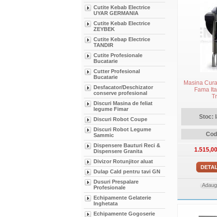
Cutite Kebab Electrice
UYAR GERMANIA
Cutite Kebab Electrice
ZEYBEK
Cutite Kebap Electrice
TANDIR
Cutite Profesionale
Bucatarie
Cutter Profesional
Bucatarie
Masina Curat
Desfacator/Deschizator
Fama Ital
conserve profesional
Tr
Discuri Masina de feliat
legume Fimar
Stoc: 
Discuri Robot Coupe
Discuri Robot Legume
Cod
Sammic
Dispensere Bauturi Reci &
1.515,0
Dispensere Granita
Divizor Rotunjitor aluat
DETAL
Dulap Cald pentru tavi GN
Dusuri Prespalare
Adauga
Profesionale
Echipamente Gelaterie
Inghetata
Echipamente Gogoserie