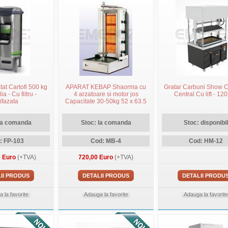
at Cartofi 500 kg
APARAT KEBAP Shaorma cu
Gratar Carbuni Show 
ia - Cu filtru -
4 arzatoare si motor jos
Central Cu lift - 12
ifazata
Capacitate 30-50kg 52 x 63.5
x 108cm MELTEM
la comanda
Stoc: la comanda
Stoc: disponibil
: FP-103
Cod: MB-4
Cod: HM-12
0 Euro
(+TVA)
720,00 Euro
(+TVA)
II PRODUS
DETALII PRODUS
DETALII PRODU
 la favorite
Adauga la favorite
Adauga la favorite