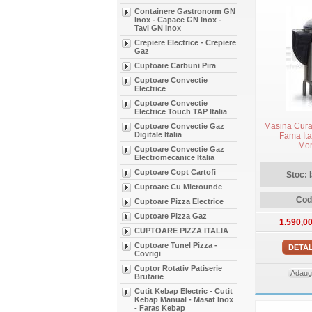
Containere Gastronorm GN
Inox - Capace GN Inox -
Tavi GN Inox
Crepiere Electrice - Crepiere
Gaz
Cuptoare Carbuni Pira
Cuptoare Convectie
Electrice
Cuptoare Convectie
Electrice Touch TAP Italia
Masina Curat
Cuptoare Convectie Gaz
Digitale Italia
Fama Ital
Mon
Cuptoare Convectie Gaz
Electromecanice Italia
Cuptoare Copt Cartofi
Stoc: 
Cuptoare Cu Microunde
Cod
Cuptoare Pizza Electrice
Cuptoare Pizza Gaz
1.590,0
CUPTOARE PIZZA ITALIA
Cuptoare Tunel Pizza -
DETAL
Covrigi
Cuptor Rotativ Patiserie
Adauga
Brutarie
Cutit Kebap Electric - Cutit
Kebap Manual - Masat Inox
- Faras Kebap