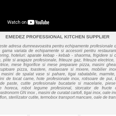
EMEDEZ PROFESSIONAL KITCHEN SUPPLIER
este adresa dumneavoastra pentru echipamente profesionale d
 gama variata de echipamente si accesorii pentru restaurante
ering, hoteluri: aparate kebap - kebab - shaorma, frigidere si
, plite si aragaze profesionale, friteuze gaz, friteuze electrice,
ctrice, mese frigorifice si mese preparare pizza, masini ghea
cuptoare pizza, toastere, malaxoare si mixere, mobilier inox
, masini de spalat vase si pahare, tigai rabatabile, marmite
ni de tocat carne, hote profesionale inox, rotisoare de pui, 
 de paste, cutite profesionale bucatarie si macelarie, pie
e horeca, robot legume profesional, storcator de fructe ce
astronorm GN inox , masini de curatat cartofi, tigai inox, oale i
eflon, sterilizator cutite, termobox transport mancare, oale de tran