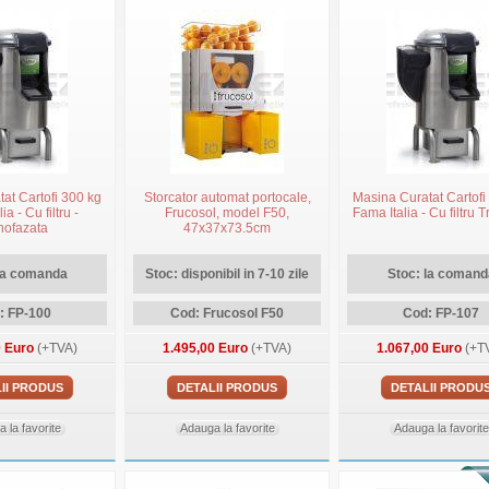
at Cartofi 300 kg
Storcator automat portocale,
Masina Curatat Cartofi
ia - Cu filtru -
Frucosol, model F50,
Fama Italia - Cu filtru T
ofazata
47x37x73.5cm
la comanda
Stoc: disponibil in 7-10 zile
Stoc: la comand
: FP-100
Cod: Frucosol F50
Cod: FP-107
0 Euro
(+TVA)
1.495,00 Euro
(+TVA)
1.067,00 Euro
(+T
II PRODUS
DETALII PRODUS
DETALII PRODU
 la favorite
Adauga la favorite
Adauga la favorite