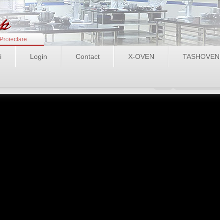
Proiectare
i
Login
Contact
X-OVEN
TASHOVEN
Login
Recupereaza pa