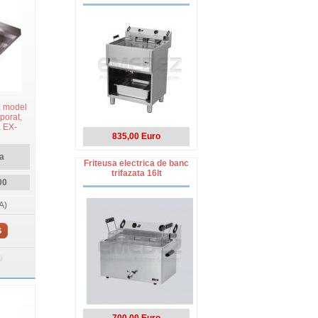
, model
porat,
 EX-
835,00 Euro
a
Friteusa electrica de banc
trifazata 16lt
00
A)
S