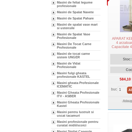
Masini de feliat legume
profesionale
Masini de Spalat Navete
Masini de Spalat Pahare
Masini de spalat vase mari
si ustensile
Masini de Spalat Vase
Profesionale
APARAT KEB
4 arzatoar
Masini De Tocat Carne
Capacitate 4
Profesionale
x
Masini de tocat carne
sistem UNGER
Stoc:
Masini de Vidat
Profesionale
Cod
Masini fulgi gheata
profesionale KASTEL
584,10
Masini gheata Profesionale
ICEMATIC
buc
A
Masini Gheata Profesionale
ITV - ASBER
Adauga
Masini Gheata Profesionale
Kastel
Masini pentru lustruit si
uscat tacamuri
Masini profesionale pentru
curatat midii/scoici
Masini Sigilat Caserole