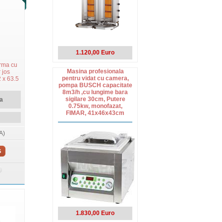
1.120,00 Euro
rma cu
Masina profesionala
 jos
pentru vidat cu camera,
 x 63.5
pompa BUSCH capacitate
M
8m3/h ,cu lungime bara
sigilare 30cm, Putere
a
0.75kw, monofazat,
FIMAR, 41x46x43cm
A)
S
1.830,00 Euro