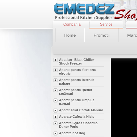
Compania
Service
Home
Promotii
Marc
Abatitor- Blast Chiller-
Shock Freezer
<
Aparat pentru fiert orez
electric
Aparat pentru lustruit
pahare
Aparat pentru șlefuit
tacâmuri
Aparat pentru umplut
carnati
Aparat Taiat Cartofi Manual
Aparate Cafea la Nisip
Aparate Gyros Shaorma
Doner Potis
Aparate hot dog