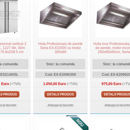
esional vertical 2
Hota Profesionala de perete
Hota inox Profesionala
C, 1227 litri, Slim
Seria EX-E/2000 cu motor
de perete, motor incor
x76.8x209.5 cm
300x90
200x90x60cm, Seria
E/2000
la comanda
Stoc: la comanda
Stoc: la comand
CES2140/SL
Cod: EX-E2090300
Cod: EX-E20902
0 Euro
(+TVA)
1.050,00 Euro
(+TVA)
975,00 Euro
(+TV
II PRODUS
DETALII PRODUS
DETALII PRODU
 la favorite
Adauga la favorite
Adauga la favorite