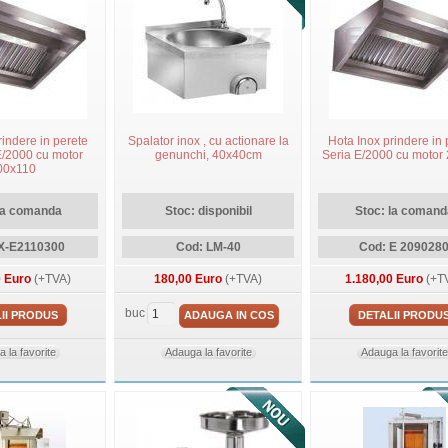
rindere in perete
Spalator inox , cu actionare la
Hota Inox prindere in 
E/2000 cu motor
genunchi, 40x40cm
Seria E/2000 cu motor
00x110
la comanda
Stoc: disponibil
Stoc: la comand
X-E2110300
Cod: LM-40
Cod: E 209028
0 Euro
(+TVA)
180,00 Euro
(+TVA)
1.180,00 Euro
(+T
buc
II PRODUS
ADAUGA IN COS
DETALII PRODU
 la favorite
Adauga la favorite
Adauga la favorite