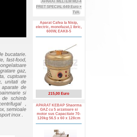
APARAT MELTEM MD-4
PRET SPECIAL 649 Euro +
TVA
Aparat Cafea la Nisip,
electric, monofazat,1 ibric,
600W, EAK8-5
e bucatarie.
, fast-food,
 congelatoare
 gratare gaz,
ta, cuptoare
, unitati de
, aparate de
bainmarie si
215,00 Euro
se de schimb
ntrifugal ,
APARAT KEBAP Shaorma
nox, semioale
GAZ cu 5 arzatoare si
motor sus Capacitate 70-
sport inox .
120kg 56.5 x 60 x 128cm