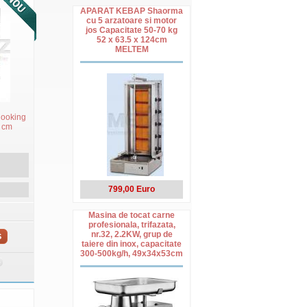
APARAT KEBAP Shaorma
cu 5 arzatoare si motor
jos Capacitate 50-70 kg
52 x 63.5 x 124cm
MELTEM
Cooking
0 cm
799,00 Euro
Masina de tocat carne
profesionala, trifazata,
nr.32, 2.2KW, grup de
S
taiere din inox, capacitate
300-500kg/h, 49x34x53cm