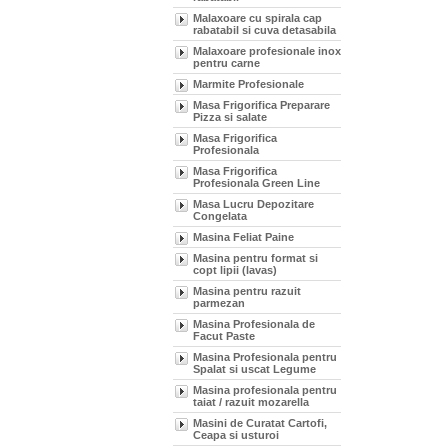
Malaxoare cu spirala cap
rabatabil si cuva detasabila
Malaxoare profesionale inox
pentru carne
Marmite Profesionale
Masa Frigorifica Preparare
Pizza si salate
Masa Frigorifica
Profesionala
Masa Frigorifica
Profesionala Green Line
Masa Lucru Depozitare
Congelata
Masina Feliat Paine
Masina pentru format si
copt lipii (lavas)
Masina pentru razuit
parmezan
Masina Profesionala de
Facut Paste
Masina Profesionala pentru
Spalat si uscat Legume
Masina profesionala pentru
taiat / razuit mozarella
Masini de Curatat Cartofi,
Ceapa si usturoi