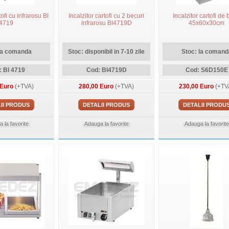
tofi cu infrarosu BI
Incalzitor cartofi cu 2 becuri
Incalzitor cartofi de
4719
infrarosu BI4719D
45x60x30cm
la comanda
Stoc: disponibil in 7-10 zile
Stoc: la comand
 BI 4719
Cod: BI4719D
Cod: S6D150E
 Euro
(+TVA)
280,00 Euro
(+TVA)
230,00 Euro
(+TV
II PRODUS
DETALII PRODUS
DETALII PRODU
 la favorite
Adauga la favorite
Adauga la favorite