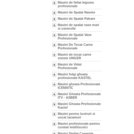
Masini de feliat legume
profesionale
Masini de Spalat Navete
Masini de Spalat Pahare
Masini de spalat vase mari
si ustensile
Masini de Spalat Vase
Profesionale
Masini De Tocat Carne
Profesionale
Masini de tocat carne
sistem UNGER
Masini de Vidat
Profesionale
Masini fulgi gheata
profesionale KASTEL
Masini gheata Profesionale
ICEMATIC
Masini Gheata Profesionale
ITV - ASBER
Masini Gheata Profesionale
Kastel
Masini pentru lustruit si
uscat tacamuri
Masini profesionale pentru
curatat midii/scoici
Masini Sigilat Caserole