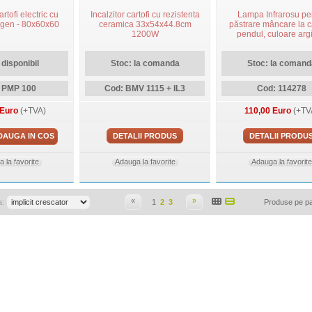
artofi electric cu
Incalzitor cartofi cu rezistenta
Lampa Infrarosu pe
gen - 80x60x60
ceramica 33x54x44.8cm
păstrare mâncare la c
1200W
pendul, culoare argi
IWL250D SI
 disponibil
Stoc: la comanda
Stoc: la comand
 PMP 100
Cod: BMV 1115 + IL3
Cod: 114278
 Euro
(+TVA)
110,00 Euro
(+TV
DAUGA IN COS
DETALII PRODUS
DETALII PRODU
 la favorite
Adauga la favorite
Adauga la favorite
«
»
a:
1
2
3
Produse pe p