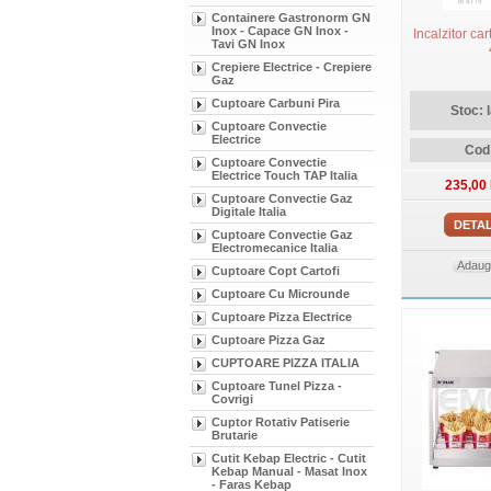
Containere Gastronorm GN
Inox - Capace GN Inox -
Incalzitor car
Tavi GN Inox
Crepiere Electrice - Crepiere
Gaz
Cuptoare Carbuni Pira
Stoc: 
Cuptoare Convectie
Electrice
Cod:
Cuptoare Convectie
Electrice Touch TAP Italia
235,00
Cuptoare Convectie Gaz
Digitale Italia
DETAL
Cuptoare Convectie Gaz
Electromecanice Italia
Adauga
Cuptoare Copt Cartofi
Cuptoare Cu Microunde
Cuptoare Pizza Electrice
Cuptoare Pizza Gaz
CUPTOARE PIZZA ITALIA
Cuptoare Tunel Pizza -
Covrigi
Cuptor Rotativ Patiserie
Brutarie
Cutit Kebap Electric - Cutit
Kebap Manual - Masat Inox
- Faras Kebap