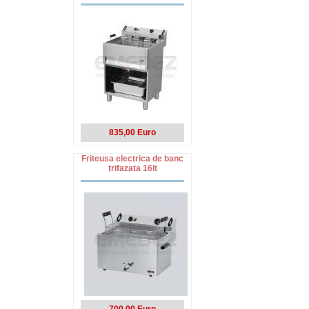
835,00 Euro
Friteusa electrica de banc
trifazata 16lt