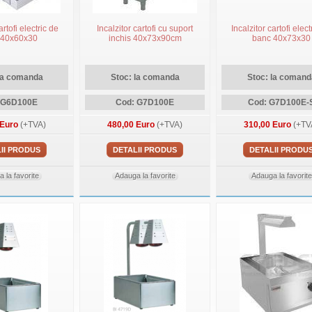
artofi electric de
Incalzitor cartofi cu suport
Incalzitor cartofi elect
 40x60x30
inchis 40x73x90cm
banc 40x73x30
la comanda
Stoc: la comanda
Stoc: la comand
 G6D100E
Cod: G7D100E
Cod: G7D100E-
 Euro
(+TVA)
480,00 Euro
(+TVA)
310,00 Euro
(+TV
II PRODUS
DETALII PRODUS
DETALII PRODU
 la favorite
Adauga la favorite
Adauga la favorite