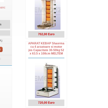
 banc
a
702,00 Euro
A)
APARAT KEBAP Shaorma
cu 4 arzatoare si motor
S
jos Capacitate 30-50kg 52
x 63.5 x 108cm MELTEM
720,00 Euro