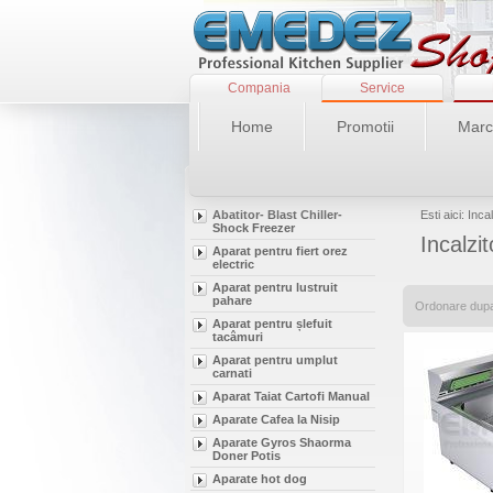
Compania
Service
Home
Promotii
Marc
Abatitor- Blast Chiller-
Esti aici: Inc
Shock Freezer
Incalzi
Aparat pentru fiert orez
electric
Aparat pentru lustruit
pahare
Ordonare dup
Aparat pentru șlefuit
tacâmuri
Aparat pentru umplut
carnati
Aparat Taiat Cartofi Manual
Aparate Cafea la Nisip
Aparate Gyros Shaorma
Doner Potis
Aparate hot dog