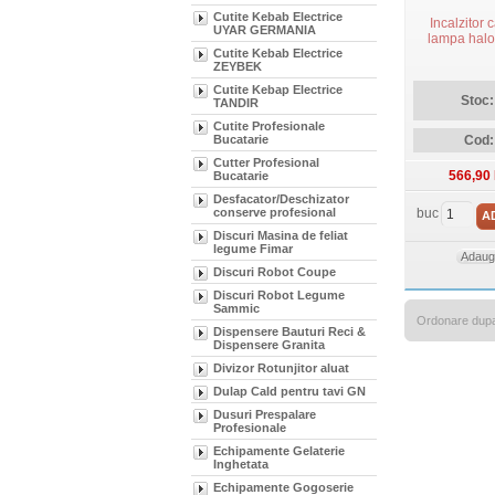
Cutite Kebab Electrice
Incalzitor c
UYAR GERMANIA
lampa halo
Cutite Kebab Electrice
ZEYBEK
Cutite Kebap Electrice
Stoc:
TANDIR
Cutite Profesionale
Bucatarie
Cod:
Cutter Profesional
566,90
Bucatarie
Desfacator/Deschizator
conserve profesional
buc
A
Discuri Masina de feliat
legume Fimar
Adauga
Discuri Robot Coupe
Discuri Robot Legume
Sammic
Ordonare dup
Dispensere Bauturi Reci &
Dispensere Granita
Divizor Rotunjitor aluat
Dulap Cald pentru tavi GN
Dusuri Prespalare
Profesionale
Echipamente Gelaterie
Inghetata
Echipamente Gogoserie