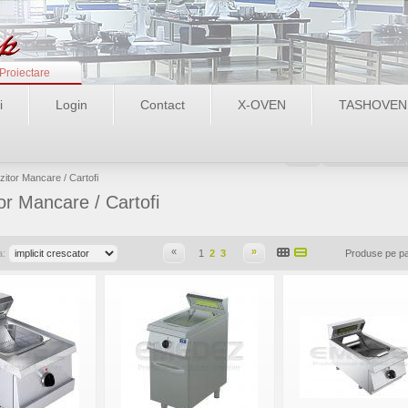
Proiectare
i
Login
Contact
X-OVEN
TASHOVEN
Login
Recupereaza pa
alzitor Mancare / Cartofi
tor Mancare / Cartofi
«
»
a:
1
2
3
Produse pe p