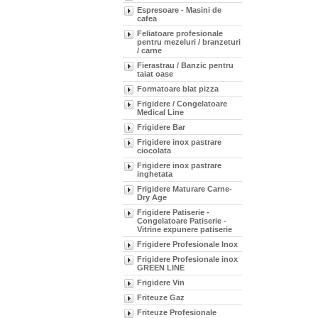
Espresoare - Masini de
cafea
Feliatoare profesionale
pentru mezeluri / branzeturi
/ carne
Fierastrau / Banzic pentru
taiat oase
Formatoare blat pizza
Frigidere / Congelatoare
Medical Line
Frigidere Bar
Frigidere inox pastrare
ciocolata
Frigidere inox pastrare
inghetata
Frigidere Maturare Carne-
Dry Age
Frigidere Patiserie -
Congelatoare Patiserie -
Vitrine expunere patiserie
Frigidere Profesionale Inox
Frigidere Profesionale inox
GREEN LINE
Frigidere Vin
Friteuze Gaz
Friteuze Profesionale