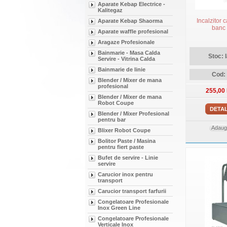
Aparate Kebap Electrice -
Kalitegaz
Incalzitor c
Aparate Kebap Shaorma
banc
Aparate waffle profesional
Aragaze Profesionale
Bainmarie - Masa Calda
Stoc: 
Servire - Vitrina Calda
Bainmarie de linie
Cod:
Blender / Mixer de mana
profesional
255,00
Blender / Mixer de mana
Robot Coupe
DETAL
Blender / Mixer Profesional
pentru bar
Adauga
Blixer Robot Coupe
Bolitor Paste / Masina
pentru fiert paste
Bufet de servire - Linie
servire
Carucior inox pentru
transport
Carucior transport farfurii
Congelatoare Profesionale
Inox Green Line
Congelatoare Profesionale
Verticale Inox