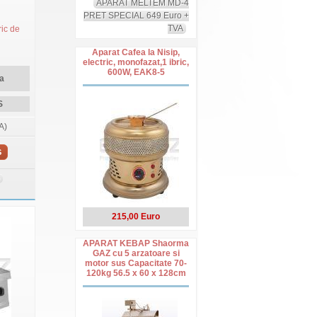
APARAT MELTEM MD-4
PRET SPECIAL 649 Euro +
TVA
ric de
Aparat Cafea la Nisip,
electric, monofazat,1 ibric,
600W, EAK8-5
a
S
A)
S
215,00 Euro
APARAT KEBAP Shaorma
GAZ cu 5 arzatoare si
motor sus Capacitate 70-
120kg 56.5 x 60 x 128cm