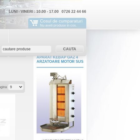
LUNI - VINERI : 10.00 - 17.00 0726 22 44 66
Cosul de cumparaturi
Nu aveti produse in cos.
rola
ContNou
APARAT KEBAP GAZ 4
ARZATOARE MOTOR SUS
agina