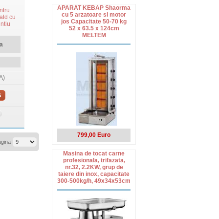
APARAT KEBAP Shaorma
ntru
cu 5 arzatoare si motor
ald cu
jos Capacitate 50-70 kg
ntiu
52 x 63.5 x 124cm
MELTEM
a
A)
S
799,00 Euro
agina
Masina de tocat carne
profesionala, trifazata,
nr.32, 2.2KW, grup de
taiere din inox, capacitate
300-500kg/h, 49x34x53cm