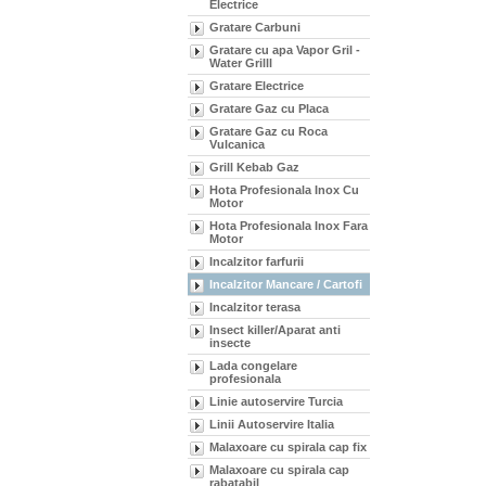
Electrice
Gratare Carbuni
Gratare cu apa Vapor Gril -
Water Grilll
Gratare Electrice
Gratare Gaz cu Placa
Gratare Gaz cu Roca
Vulcanica
Grill Kebab Gaz
Hota Profesionala Inox Cu
Motor
Hota Profesionala Inox Fara
Motor
Incalzitor farfurii
Incalzitor Mancare / Cartofi
Incalzitor terasa
Insect killer/Aparat anti
insecte
Lada congelare
profesionala
Linie autoservire Turcia
Linii Autoservire Italia
Malaxoare cu spirala cap fix
Malaxoare cu spirala cap
rabatabil