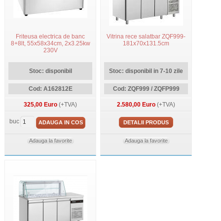
Friteusa electrica de banc
Vitrina rece salatbar ZQF999-
8+8lt, 55x58x34cm, 2x3.25kw
181x70x131.5cm
230V
Stoc: disponibil
Stoc: disponibil in 7-10 zile
Cod: A162812E
Cod: ZQF999 / ZQFP999
325,00 Euro
(+TVA)
2.580,00 Euro
(+TVA)
buc
ADAUGA IN COS
DETALII PRODUS
Adauga la favorite
Adauga la favorite