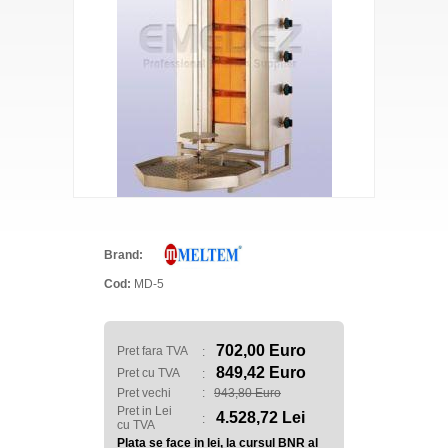
Brand:
Cod:
MD-5
702,00 Euro
Pret fara TVA
:
849,42 Euro
Pret cu TVA
:
Pret vechi
:
943,80 Euro
Pret in Lei
4.528,72 Lei
:
cu TVA
Plata se face in lei, la cursul BNR al