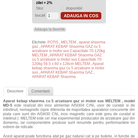
zilei + 2%
Stoc
:
disponibil
bucati
ADAUGA IN COS
Adauga la favorite
Etichete:
POTIS
,
MELTEM
,
aparat shaorma
gaz
,
APARAT KEBAP Shaorma GAZ cu 5
arzatoare si motor sus Capacitate 70-120kg
MELTEM
,
APARAT KEBAP Shaorma GAZ
cu 5 arzatoare si motor sus Capacitate 70-
120kg 56.5 x 60 x 128cm MELTEM
,
Aparat
kebap shaorma gaz cu 5 arzatoare si motor
sus
,
APARAT KEBAP Shaorma GAZ
,
APARAT KEBAP Shaorma
Descriere
Comentarii
Aparat kebap shaorma cu 5 arzatoare gaz si motor sus MELTEM , model
MD-5
este realizat din inox alimentar AISI304 CrNi, usor de curatat si de
intretinut, nemagnetic (spre diferenta de majoritatea aparatelor concurente din
piata care sunt din AISI430 CNi, inox magnetic care este greu de curatat si
intetinut ). MELTEM este cel mai experimentat producator de arzatoare gaz din
domeniu, iar componentele produse sunt renumite pentru performantele lor
extrem de ridicate.
Acest aparat poate functiona atat pe gaz natural cat si pe butelie, in functie de