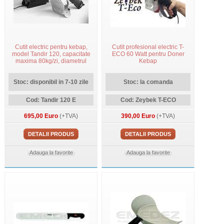
Cutit electric pentru kebap,
Cutit profesional electric T-
model Tandir 120, capacitate
ECO 60 Watt pentru Doner
maxima 80kg/zi, diametrul
Kebap
lama 12cm
Stoc: disponibil in 7-10 zile
Stoc: la comanda
Cod: Tandir 120 E
Cod: Zeybek T-ECO
695,00 Euro
(+TVA)
390,00 Euro
(+TVA)
DETALII PRODUS
DETALII PRODUS
Adauga la favorite
Adauga la favorite