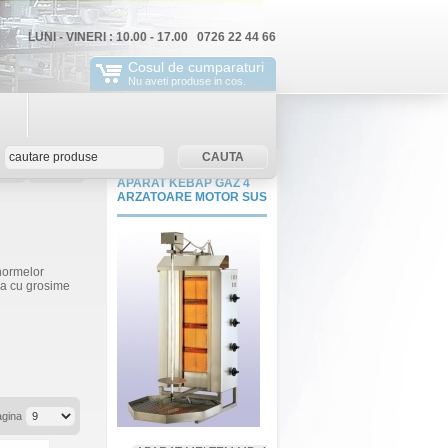
LUNI - VINERI : 10.00 - 17.00 0726 22 44 66
Cosul de cumparaturi
Nu aveti produse in cos.
rola
ContNou
APARAT KEBAP GAZ 4
ARZATOARE MOTOR SUS
 normelor
ca cu grosime
agina