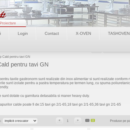
Proiectare
i
Login
Contact
X-OVEN
TASHOVEN
Login
Recupereaza pa
lap Cald pentru tavi GN
ald pentru tavi GN
entru tavile gastronorm sunt realizate din inox alimentar si sunt realizate conform
le sunt izolate pentru a pastra temperatura pe termen lung, cu spuma poliuretani
endly.
e sunt dotate cu garnitura detasabila si maner heavy duty.
purilor calde poate fi de:15 tavi gn 2/1-65,18 tavi gn 2/1-65,36 tavi gn 2/1-65
«
»
a:
1
Produse pe p