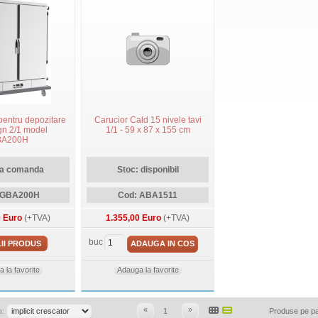
pentru depozitare
Carucior Cald 15 nivele tavi
 gn 2/1 model
1/1 - 59 x 87 x 155 cm
BA200H
la comanda
Stoc: disponibil
 GBA200H
Cod: ABA1511
0 Euro
(+TVA)
1.355,00 Euro
(+TVA)
buc
II PRODUS
ADAUGA IN COS
 la favorite
Adauga la favorite
«
»
a:
1
Produse pe p