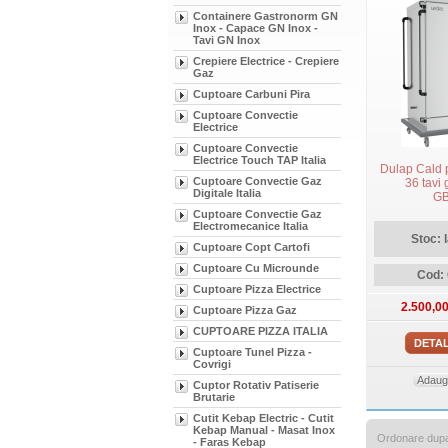
Containere Gastronorm GN
Inox - Capace GN Inox -
Tavi GN Inox
Crepiere Electrice - Crepiere
Gaz
Cuptoare Carbuni Pira
Cuptoare Convectie
Electrice
Cuptoare Convectie
Electrice Touch TAP Italia
Dulap Cald 
Cuptoare Convectie Gaz
36 tavi
Digitale Italia
G
Cuptoare Convectie Gaz
Electromecanice Italia
Stoc: 
Cuptoare Copt Cartofi
Cuptoare Cu Microunde
Cod:
Cuptoare Pizza Electrice
2.500,0
Cuptoare Pizza Gaz
CUPTOARE PIZZA ITALIA
DETAL
Cuptoare Tunel Pizza -
Covrigi
Adauga
Cuptor Rotativ Patiserie
Brutarie
Cutit Kebap Electric - Cutit
Kebap Manual - Masat Inox
Ordonare dup
- Faras Kebap