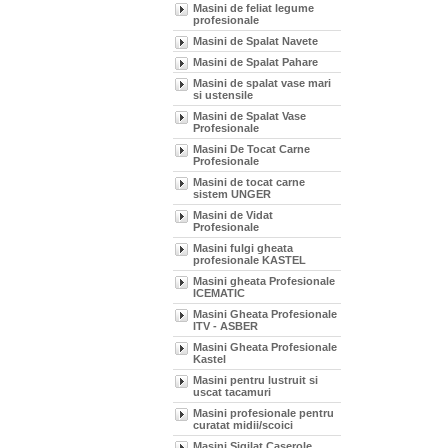
Masini de feliat legume
profesionale
Masini de Spalat Navete
Masini de Spalat Pahare
Masini de spalat vase mari
si ustensile
Masini de Spalat Vase
Profesionale
Masini De Tocat Carne
Profesionale
Masini de tocat carne
sistem UNGER
Masini de Vidat
Profesionale
Masini fulgi gheata
profesionale KASTEL
Masini gheata Profesionale
ICEMATIC
Masini Gheata Profesionale
ITV - ASBER
Masini Gheata Profesionale
Kastel
Masini pentru lustruit si
uscat tacamuri
Masini profesionale pentru
curatat midii/scoici
Masini Sigilat Caserole