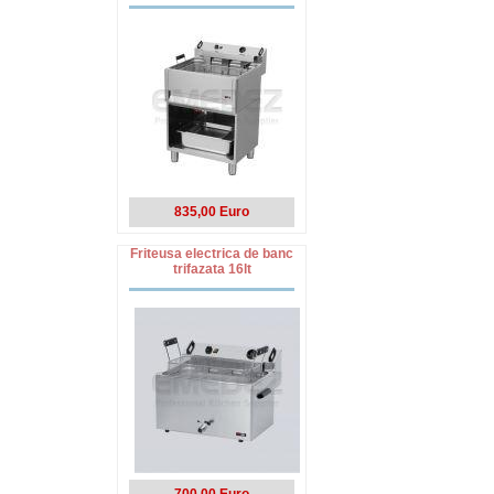
835,00 Euro
Friteusa electrica de banc
trifazata 16lt