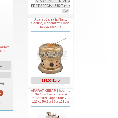
APARAT MELTEM MD-4
PRET SPECIAL 649 Euro +
TVA
Aparat Cafea la Nisip,
electric, monofazat,1 ibric,
600W, EAK8-5
ozitare
odel
a
215,00 Euro
VA)
APARAT KEBAP Shaorma
S
GAZ cu 5 arzatoare si
motor sus Capacitate 70-
120kg 56.5 x 60 x 128cm