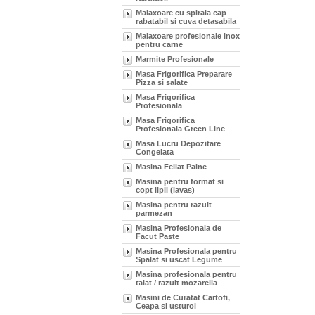
Malaxoare cu spirala cap
rabatabil si cuva detasabila
Malaxoare profesionale inox
pentru carne
Marmite Profesionale
Masa Frigorifica Preparare
Pizza si salate
Masa Frigorifica
Profesionala
Masa Frigorifica
Profesionala Green Line
Masa Lucru Depozitare
Congelata
Masina Feliat Paine
Masina pentru format si
copt lipii (lavas)
Masina pentru razuit
parmezan
Masina Profesionala de
Facut Paste
Masina Profesionala pentru
Spalat si uscat Legume
Masina profesionala pentru
taiat / razuit mozarella
Masini de Curatat Cartofi,
Ceapa si usturoi