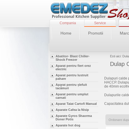
Compania
Service
Home
Promotii
Marc
Abatitor- Blast Chiller-
Esti aici: Du
Shock Freezer
Dulap C
Aparat pentru fiert orez
electric
Aparat pentru lustruit
Dulapuri calde p
pahare
HACCP. Dulapuri
Aparat pentru șlefuit
de 40mm ecofri
tacâmuri
Aparat pentru umplut
Dulapurile cald
carnati
Capacitatea dula
Aparat Taiat Cartofi Manual
Aparate Cafea la Nisip
Aparate Gyros Shaorma
Doner Potis
Ordonare dup
Aparate hot dog