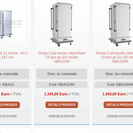
d 12 nivele - 84 x
Dulap Cald pentru depozitare
Dulap Cald pentru dep
x 187 cm
15 tavi gn 2/1 model
18 tavi gn 2/1-65 m
GBA110H
GBA100H
la comanda
Stoc: la comanda
Stoc: la comand
: ABA21
Cod: GBA110H
Cod: GBA100H
0 Euro
(+TVA)
1.345,00 Euro
(+TVA)
1.450,00 Euro
(+T
II PRODUS
DETALII PRODUS
DETALII PRODU
 la favorite
Adauga la favorite
Adauga la favorite