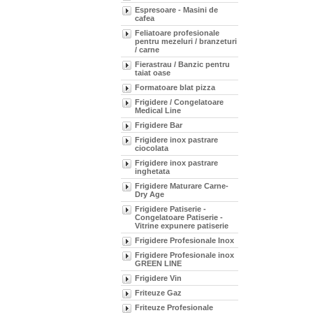
Espresoare - Masini de
cafea
Feliatoare profesionale
pentru mezeluri / branzeturi
/ carne
Fierastrau / Banzic pentru
taiat oase
Formatoare blat pizza
Frigidere / Congelatoare
Medical Line
Frigidere Bar
Frigidere inox pastrare
ciocolata
Frigidere inox pastrare
inghetata
Frigidere Maturare Carne-
Dry Age
Frigidere Patiserie -
Congelatoare Patiserie -
Vitrine expunere patiserie
Frigidere Profesionale Inox
Frigidere Profesionale inox
GREEN LINE
Frigidere Vin
Friteuze Gaz
Friteuze Profesionale