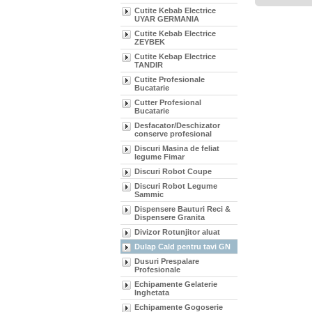
Cutite Kebab Electrice
UYAR GERMANIA
Cutite Kebab Electrice
ZEYBEK
Cutite Kebap Electrice
TANDIR
Cutite Profesionale
Bucatarie
Cutter Profesional
Bucatarie
Desfacator/Deschizator
conserve profesional
Discuri Masina de feliat
legume Fimar
Discuri Robot Coupe
Discuri Robot Legume
Sammic
Dispensere Bauturi Reci &
Dispensere Granita
Divizor Rotunjitor aluat
Dulap Cald pentru tavi GN
Dusuri Prespalare
Profesionale
Echipamente Gelaterie
Inghetata
Echipamente Gogoserie