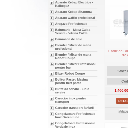
Aparate Kebap Electrice -
Kalitegaz
Aparate Kebap Shaorma
Aparate waffle profesional
Aragaze Profesionale
Bainmarie - Masa Calda
Servire - Vitrina Calda
Bainmarie de linie
Blender / Mixer de mana
profesional
Carucior Cal
Blender / Mixer de mana
92 
Robot Coupe
Blender / Mixer Profesional
pentru bar
Stoc: 
Blixer Robot Coupe
Bolitor Paste / Masina
Cod
pentru fiert paste
Bufet de servire - Linie
1.400,0
servire
Carucior inox pentru
DETAL
transport
Carucior transport farfurii
Adauga
Congelatoare Profesionale
Inox Green Line
Congelatoare Profesionale
Verticale Inox