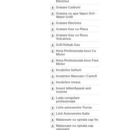
Electrice
Gratare Carbuni
Gratare cu apa Vapor Gril -
Water Grilll
Gratare Electrice
Gratare Gaz cu Placa
Gratare Gaz cu Roca
Vulcanica
Grill Kebab Gaz
Hota Profesionala Inox Cu
Motor
Hota Profesionala Inox Fara
Motor
Incalzitor farfurii
Incalzitor Mancare / Cartofi
Incalzitor terasa
Insect killer/Aparat anti
insecte
Lada congelare
profesionala
Linie autoservire Turcia
Linii Autoservire Italia
Malaxoare cu spirala cap fix
Malaxoare cu spirala cap
rabatabil