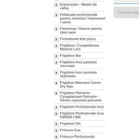
Espresoare - Masini de
cafea
Ordonare dup
Feliatoare profesionale
pentru mezeluri / branzeturi
/ carne
Fierastrau / Banzic pentru
taiat oase
Formatoare blat pizza
Frigidere / Congelatoare
Medical Line
Frigidere Bar
Frigidere inox pastrare
ciocolata
Frigidere inox pastrare
inghetata
Frigidere Maturare Carne-
Dry Age
Frigidere Patiserie -
Congelatoare Patiserie -
Vitrine expunere patiserie
Frigidere Profesionale Inox
Frigidere Profesionale inox
GREEN LINE
Frigidere Vin
Friteuze Gaz
Friteuze Profesionale