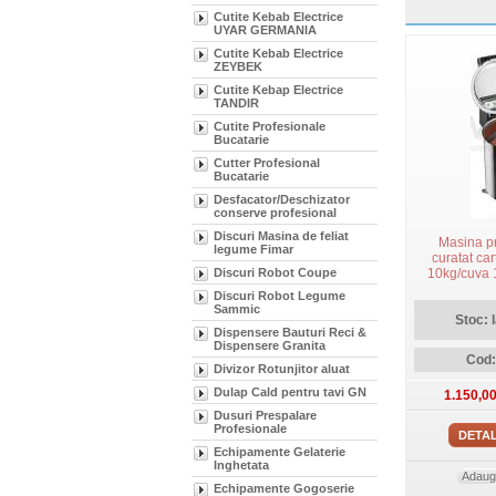
Cutite Kebab Electrice
UYAR GERMANIA
Cutite Kebab Electrice
ZEYBEK
Cutite Kebap Electrice
TANDIR
Cutite Profesionale
Bucatarie
Cutter Profesional
Bucatarie
Desfacator/Deschizator
conserve profesional
Discuri Masina de feliat
Masina p
legume Fimar
curatat car
Discuri Robot Coupe
10kg/cuva 
monofazata
Discuri Robot Legume
abraziv late
Sammic
Stoc: 
Dispensere Bauturi Reci &
Dispensere Granita
Cod
Divizor Rotunjitor aluat
Dulap Cald pentru tavi GN
1.150,0
Dusuri Prespalare
Profesionale
DETAL
Echipamente Gelaterie
Inghetata
Adauga
Echipamente Gogoserie