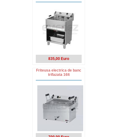
835,00 Euro
Friteusa electrica de banc
trifazata 16lt