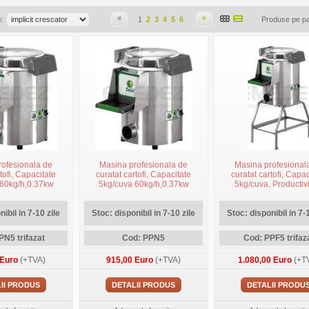
«
»
a:
1
2
3
4
5
6
Produse pe p
rofesionala de
Masina profesionala de
Masina profesional
tofi, Capacitate
curatat cartofi, Capacitate
curatat cartofi, Capac
 60kg/h,0.37kw
5kg/cuva 60kg/h,0.37kw
5kg/cuva, Productivi
odel de banc, cod
monofazat, model de banc,
60kg/h, trifazata, cu 
5, FIMAR
cod PPN5, FIMAR
inclus, model PPF5,
ibil in 7-10 zile
Stoc: disponibil in 7-10 zile
Stoc: disponibil in 7-1
PN5 trifazat
Cod: PPN5
Cod: PPF5 trifaz
 Euro
(+TVA)
915,00 Euro
(+TVA)
1.080,00 Euro
(+T
II PRODUS
DETALII PRODUS
DETALII PRODU