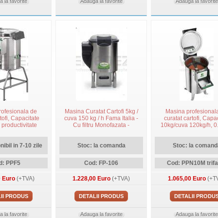
 la favorite
Adauga la favorite
Adauga la favorite
rofesionala de
Masina Curatat Cartofi 5kg /
Masina profesional
tofi, Capacitate
cuva 150 kg / h Fama Italia -
curatat cartofi, Capa
 productivitate
Cu filtru Monofazata -
10kg/cuva 120kg/h, 
fazata, cu suport
trifazata, model PP
del PPF5, FIMAR
FIMAR
ibil in 7-10 zile
Stoc: la comanda
Stoc: la comand
d: PPF5
Cod: FP-106
Cod: PPN10M trifa
0 Euro
(+TVA)
1.228,00 Euro
(+TVA)
1.065,00 Euro
(+T
II PRODUS
DETALII PRODUS
DETALII PRODU
 la favorite
Adauga la favorite
Adauga la favorite