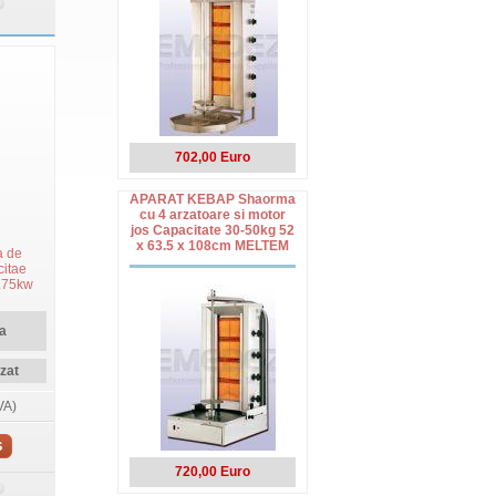
702,00 Euro
APARAT KEBAP Shaorma
cu 4 arzatoare si motor
jos Capacitate 30-50kg 52
x 63.5 x 108cm MELTEM
a de
citae
0.75kw
N10,
a
zat
VA)
S
720,00 Euro