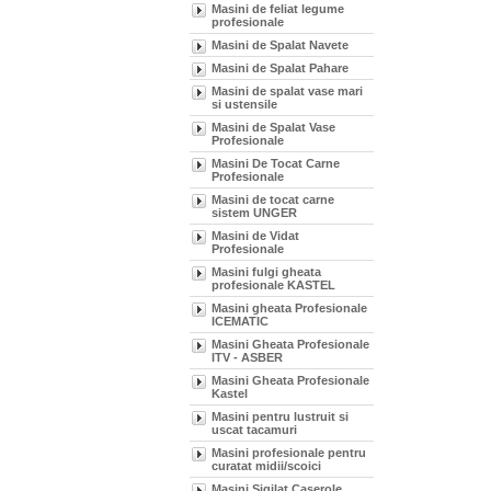
Masini de feliat legume
profesionale
Masini de Spalat Navete
Masini de Spalat Pahare
Masini de spalat vase mari
si ustensile
Masini de Spalat Vase
Profesionale
Masini De Tocat Carne
Profesionale
Masini de tocat carne
sistem UNGER
Masini de Vidat
Profesionale
Masini fulgi gheata
profesionale KASTEL
Masini gheata Profesionale
ICEMATIC
Masini Gheata Profesionale
ITV - ASBER
Masini Gheata Profesionale
Kastel
Masini pentru lustruit si
uscat tacamuri
Masini profesionale pentru
curatat midii/scoici
Masini Sigilat Caserole