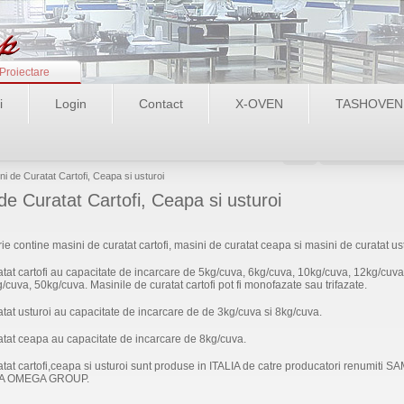
Proiectare
i
Login
Contact
X-OVEN
TASHOVEN
Login
Recupereaza pa
ini de Curatat Cartofi, Ceapa si usturoi
de Curatat Cartofi, Ceapa si usturoi
e contine masini de curatat cartofi, masini de curatat ceapa si masini de curatat ust
atat cartofi au capacitate de incarcare de 5kg/cuva, 6kg/cuva, 10kg/cuva, 12kg/cuva
cuva, 50kg/cuva. Masinile de curatat cartofi pot fi monofazate sau trifazate.
atat usturoi au capacitate de incarcare de de 3kg/cuva si 8kg/cuva.
atat ceapa au capacitate de incarcare de 8kg/cuva.
atat cartofi,ceapa si usturoi sunt produse in ITALIA de catre producatori renumiti 
A OMEGA GROUP.