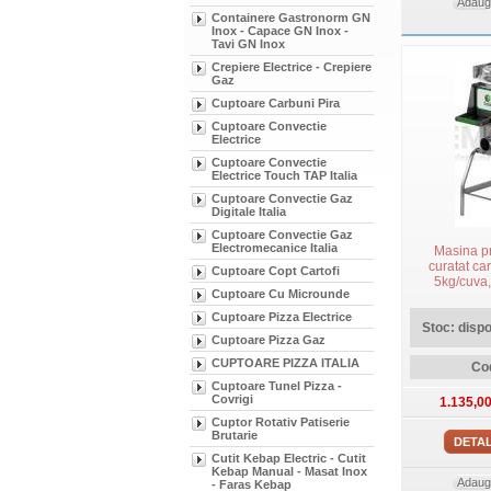
Adauga
Containere Gastronorm GN
Inox - Capace GN Inox -
Tavi GN Inox
Crepiere Electrice - Crepiere
Gaz
Cuptoare Carbuni Pira
Cuptoare Convectie
Electrice
Cuptoare Convectie
Electrice Touch TAP Italia
Cuptoare Convectie Gaz
Digitale Italia
Cuptoare Convectie Gaz
Electromecanice Italia
Masina p
curatat car
Cuptoare Copt Cartofi
5kg/cuva,
Cuptoare Cu Microunde
60kg/h, mono
inclus, mo
Cuptoare Pizza Electrice
Stoc: dispon
Cuptoare Pizza Gaz
CUPTOARE PIZZA ITALIA
Co
Cuptoare Tunel Pizza -
Covrigi
1.135,0
Cuptor Rotativ Patiserie
Brutarie
DETAL
Cutit Kebap Electric - Cutit
Kebap Manual - Masat Inox
Adauga
- Faras Kebap