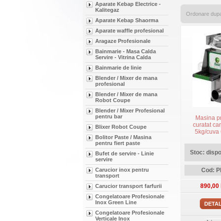
Aparate Kebap Electrice -
Kalitegaz
Ordonare dup
Aparate Kebap Shaorma
Aparate waffle profesional
Aragaze Profesionale
Bainmarie - Masa Calda
Servire - Vitrina Calda
Bainmarie de linie
Blender / Mixer de mana
profesional
Blender / Mixer de mana
Robot Coupe
Blender / Mixer Profesional
pentru bar
Masina p
curatat car
Blixer Robot Coupe
5kg/cuva
Bolitor Paste / Masina
trifazata, m
pentru fiert paste
PPN
Stoc: dispon
Bufet de servire - Linie
servire
Carucior inox pentru
Cod: P
transport
890,00
Carucior transport farfurii
Congelatoare Profesionale
Inox Green Line
DETAL
Congelatoare Profesionale
Verticale Inox