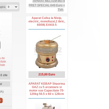
APARAT MELTEM MD-4
PRET SPECIAL 649 Euro +
agina
TVA
Aparat Cafea la Nisip,
electric, monofazat,1 ibric,
600W, EAK8-5
a de
itate
tate
suport
 FIMAR
215,00 Euro
0 zile
APARAT KEBAP Shaorma
at
GAZ cu 5 arzatoare si
motor sus Capacitate 70-
VA)
120kg 56.5 x 60 x 128cm
S