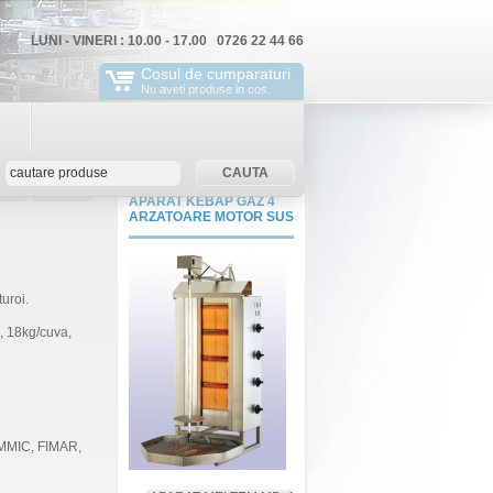
LUNI - VINERI : 10.00 - 17.00 0726 22 44 66
Cosul de cumparaturi
Nu aveti produse in cos.
rola
ContNou
APARAT KEBAP GAZ 4
ARZATOARE MOTOR SUS
uroi.
, 18kg/cuva,
SAMMIC, FIMAR,