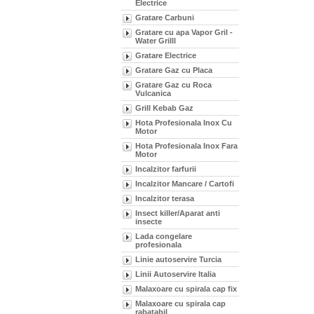
Electrice
Gratare Carbuni
Gratare cu apa Vapor Gril -
Water Grilll
Gratare Electrice
Gratare Gaz cu Placa
Gratare Gaz cu Roca
Vulcanica
Grill Kebab Gaz
Hota Profesionala Inox Cu
Motor
Hota Profesionala Inox Fara
Motor
Incalzitor farfurii
Incalzitor Mancare / Cartofi
Incalzitor terasa
Insect killer/Aparat anti
insecte
Lada congelare
profesionala
Linie autoservire Turcia
Linii Autoservire Italia
Malaxoare cu spirala cap fix
Malaxoare cu spirala cap
rabatabil