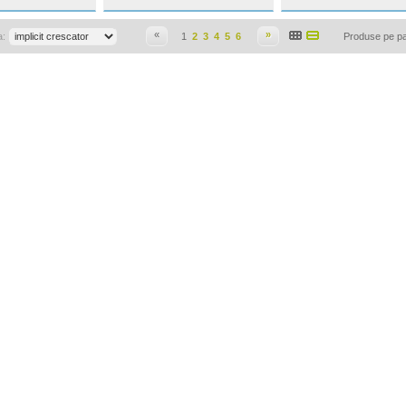
«
»
a:
1
2
3
4
5
6
Produse pe p