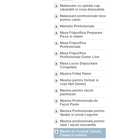
Malaxoare cu spirala cap
rabatabil si cuva detasabila
Malaxoare profesionale inox
pentru carne
Marmite Profesionale
Masa Frigorifica Preparare
Pizza si salate
Masa Frigorifica
Profesionala
Masa Frigorifica
Profesionala Green Line
Masa Lucru Depozitare
Congelata
Masina Feliat Paine
Masina pentru format si
copt lipii (lavas)
Masina pentru razuit
parmezan
Masina Profesionala de
Facut Paste
Masina Profesionala pentru
Spalat si uscat Legume
Masina profesionala pentru
taiat / razuit mozarella
Masini de Curatat Cartofi,
Ceapa si usturoi