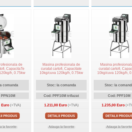
rofesionala de
Masina profesionala de
Masina profesional
tofi, CapacitaTe
curatat cartofi, Capacitate
curatat cartofi, Capac
120kg/h, 0.75kw
10kg/cuva 120kg/h, 0.75kw
10kg/cuva 120kg/h, 
, model PPN10,
trifazata, cu suport inclus,
monofazata, cu suport 
ral inclus, FIMAR
abraziv lateral inclus, model
abraziv lateral inclus
la comanda
PPF10M,3 8x77x116cm,
Stoc: la comanda
PPF10M, 38x77x11
Stoc: la comand
FIMAR
FIMAR
: PPN10M
Cod: PPF10M trifazat
Cod: PPF10M
0 Euro
(+TVA)
1.211,00 Euro
(+TVA)
1.235,00 Euro
(+T
II PRODUS
DETALII PRODUS
DETALII PRODU
 la favorite
Adauga la favorite
Adauga la favorite