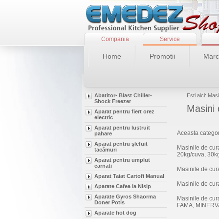
Compania
Service
Home
Promotii
Marc
Abatitor- Blast Chiller-
Esti aici: Mas
Shock Freezer
Masini 
Aparat pentru fiert orez
electric
Aparat pentru lustruit
Aceasta categori
pahare
Aparat pentru șlefuit
Masinile de cur
tacâmuri
20kg/cuva, 30kg/
Aparat pentru umplut
carnati
Masinile de cur
Aparat Taiat Cartofi Manual
Masinile de cur
Aparate Cafea la Nisip
Aparate Gyros Shaorma
Masinile de cur
Doner Potis
FAMA, MINERV
Aparate hot dog