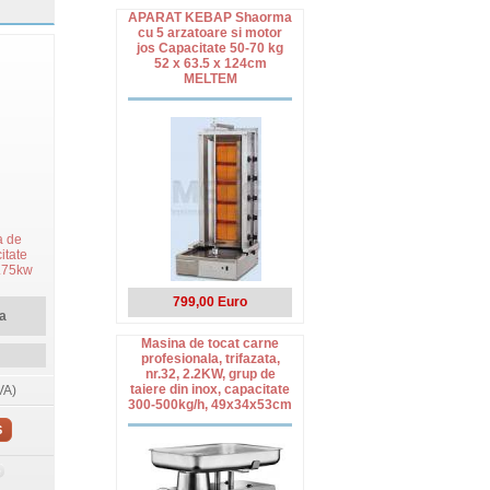
APARAT KEBAP Shaorma
cu 5 arzatoare si motor
jos Capacitate 50-70 kg
52 x 63.5 x 124cm
MELTEM
a de
itate
0.75kw
inclus,
, model
799,00 Euro
6cm,
a
Masina de tocat carne
profesionala, trifazata,
nr.32, 2.2KW, grup de
taiere din inox, capacitate
VA)
300-500kg/h, 49x34x53cm
S