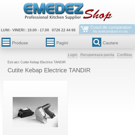
Cosul de cumparaturi
LUNI - VINERI : 10.00 - 17.00 0726 22 44 66
Nu aveti produse in cos.
Produse
Pagini
Cautare
Login
Recupereaza parola
ContNou
Esti aici: Cutite Kebap Electrice TANDIR
Cutite Kebap Electrice TANDIR