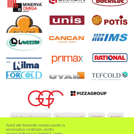
Intrebari Frecvente
Cum cumpar?
GDPR
ANPC
Acest site foloseste cookies pentru a
INOKSAN
personaliza conținutul, pentru
analiza traficului și statistică; unele