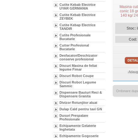
Cutite Kebab Electrice
Masina cub
UYAR GERMANIA
conic 18 g
Cutite Kebab Electrice
140 kg/ 2
ZEYBEK
Cutite Kebap Electrice
Stoc: 
TANDIR
Cutite Profesionale
Bucatarie
Cod:
Cutter Profesional
Bucatarie
Desfacator/Deschizator
conserve profesional
DETAL
Discuri Masina de feliat
legume Fimar
Adauga
Discuri Robot Coupe
Discuri Robot Legume
Sammic
Ordonare dup
Dispensere Bauturi Reci &
Dispensere Granita
Divizor Rotunjitor aluat
Dulap Cald pentru tavi GN
Dusuri Prespalare
Profesionale
Echipamente Gelaterie
Inghetata
Echipamente Gogoserie