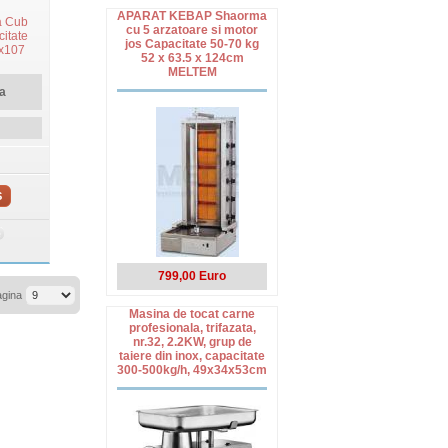
APARAT KEBAP Shaorma
a Cub
cu 5 arzatoare si motor
itate
jos Capacitate 50-70 kg
5x107
52 x 63.5 x 124cm
MELTEM
a
S
799,00 Euro
agina
Masina de tocat carne
profesionala, trifazata,
nr.32, 2.2KW, grup de
taiere din inox, capacitate
300-500kg/h, 49x34x53cm