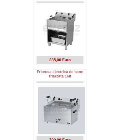
835,00 Euro
Friteusa electrica de banc
trifazata 16lt