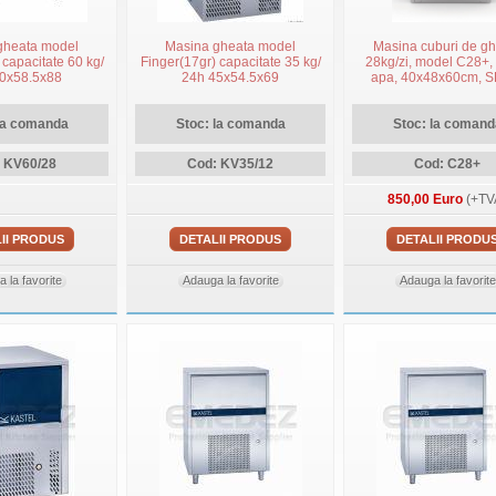
gheata model
Masina gheata model
Masina cuburi de g
 capacitate 60 kg/
Finger(17gr) capacitate 35 kg/
28kg/zi, model C28+, 
0x58.5x88
24h 45x54.5x69
apa, 40x48x60cm, 
Cherry, cub transpa
la comanda
Stoc: la comanda
Stoc: la comand
 KV60/28
Cod: KV35/12
Cod: C28+
850,00 Euro
(+TV
II PRODUS
DETALII PRODUS
DETALII PRODU
 la favorite
Adauga la favorite
Adauga la favorite