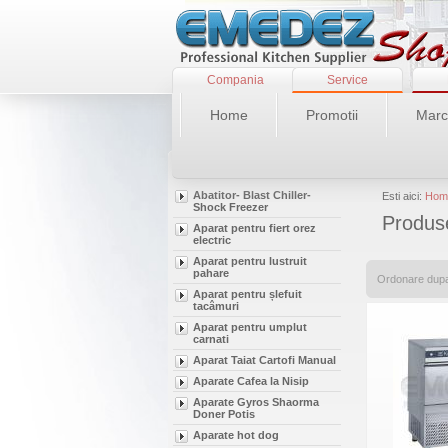
Compania
Service
Home
Promotii
Marc
Abatitor- Blast Chiller-
Esti aici:
Hom
Shock Freezer
Produse
Aparat pentru fiert orez
electric
Aparat pentru lustruit
pahare
Ordonare dup
Aparat pentru șlefuit
tacâmuri
Aparat pentru umplut
carnati
Aparat Taiat Cartofi Manual
Aparate Cafea la Nisip
Aparate Gyros Shaorma
Doner Potis
Aparate hot dog