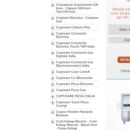
Containere Gastronorm GN
Inox - Capace GN Inox -
Masina cub
Tavi GN Inox
conic 18 gr
kg/ 24h
Crepiere Electrice - Crepiere
Gaz
Cuptoare Carbuni Pira
Stoc: 
Cuptoare Convectie
Electrice
Cod
Cuptoare Convectie
Electrice Touch TAP Italia
Cuptoare Convectie Gaz
Digitale Italia
DETAL
Cuptoare Convectie Gaz
Electromecanice Italia
Adauga
Cuptoare Copt Cartofi
Cuptoare Cu Microunde
Cuptoare Pizza Electrice
Cuptoare Pizza Gaz
CUPTOARE PIZZA ITALIA
Cuptoare Tunel Pizza -
Covrigi
Cuptor Rotativ Patiserie
Brutarie
Cutit Kebap Electric - Cutit
Kebap Manual - Masat Inox
- Faras Kebap