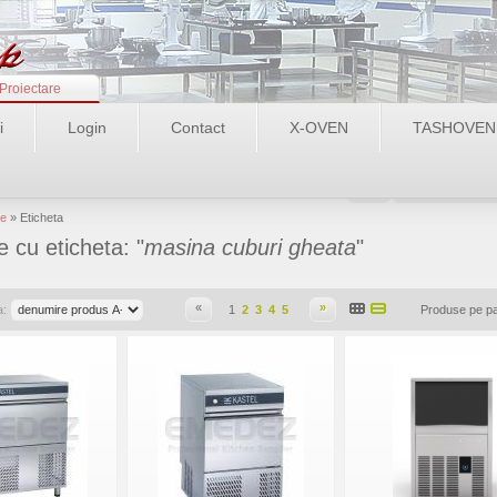
Proiectare
i
Login
Contact
X-OVEN
TASHOVEN
Login
Recupereaza pa
e
» Eticheta
 cu eticheta: "
masina cuburi gheata
"
«
»
a:
1
2
3
4
5
Produse pe p