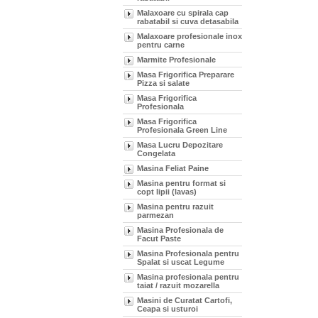
Malaxoare cu spirala cap
rabatabil si cuva detasabila
Malaxoare profesionale inox
pentru carne
Marmite Profesionale
Masa Frigorifica Preparare
Pizza si salate
Masa Frigorifica
Profesionala
Masa Frigorifica
Profesionala Green Line
Masa Lucru Depozitare
Congelata
Masina Feliat Paine
Masina pentru format si
copt lipii (lavas)
Masina pentru razuit
parmezan
Masina Profesionala de
Facut Paste
Masina Profesionala pentru
Spalat si uscat Legume
Masina profesionala pentru
taiat / razuit mozarella
Masini de Curatat Cartofi,
Ceapa si usturoi