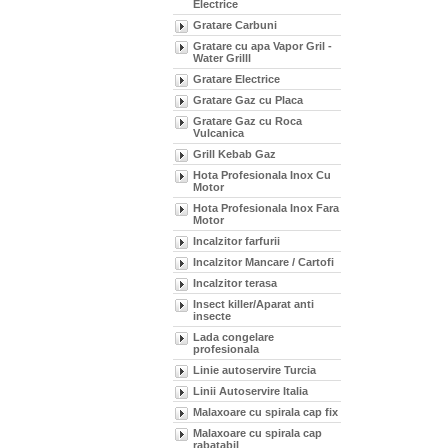
Electrice
Gratare Carbuni
Gratare cu apa Vapor Gril -
Water Grilll
Gratare Electrice
Gratare Gaz cu Placa
Gratare Gaz cu Roca
Vulcanica
Grill Kebab Gaz
Hota Profesionala Inox Cu
Motor
Hota Profesionala Inox Fara
Motor
Incalzitor farfurii
Incalzitor Mancare / Cartofi
Incalzitor terasa
Insect killer/Aparat anti
insecte
Lada congelare
profesionala
Linie autoservire Turcia
Linii Autoservire Italia
Malaxoare cu spirala cap fix
Malaxoare cu spirala cap
rabatabil