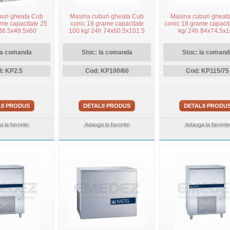
uri gheata Cub
Masina cuburi gheata Cub
Masina cuburi gheat
ame capacitate 25
conic 18 grame capacitate
conic 18 grame capacit
 36.5x49.5x60
100 kg/ 24h 74x60.5x101.5
kg/ 24h 84x74.5x
la comanda
Stoc: la comanda
Stoc: la comand
: KP2.5
Cod: KP100/60
Cod: KP115/75
II PRODUS
DETALII PRODUS
DETALII PRODU
 la favorite
Adauga la favorite
Adauga la favorite