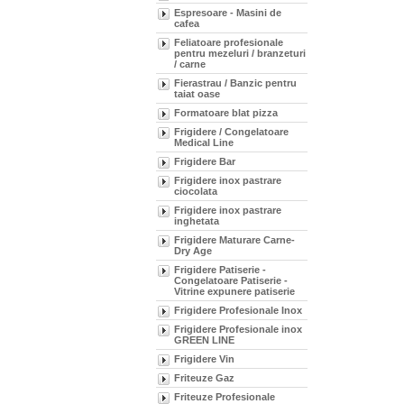
Espresoare - Masini de
cafea
Feliatoare profesionale
pentru mezeluri / branzeturi
/ carne
Fierastrau / Banzic pentru
taiat oase
Formatoare blat pizza
Frigidere / Congelatoare
Medical Line
Frigidere Bar
Frigidere inox pastrare
ciocolata
Frigidere inox pastrare
inghetata
Frigidere Maturare Carne-
Dry Age
Frigidere Patiserie -
Congelatoare Patiserie -
Vitrine expunere patiserie
Frigidere Profesionale Inox
Frigidere Profesionale inox
GREEN LINE
Frigidere Vin
Friteuze Gaz
Friteuze Profesionale