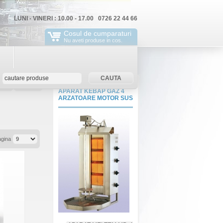
LUNI - VINERI : 10.00 - 17.00 0726 22 44 66
Cosul de cumparaturi
Nu aveti produse in cos.
rola
ContNou
APARAT KEBAP GAZ 4
ARZATOARE MOTOR SUS
agina