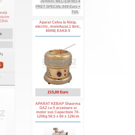
APARAT MELTEM MD-4
PRET SPECIAL 649 Euro +
TVA
heata
racire
SERIA
Aparat Cafea la Nisip,
rent
electric, monofazat,1 ibric,
600W, EAK8-5
a
A)
S
215,00 Euro
APARAT KEBAP Shaorma
GAZ cu 5 arzatoare si
motor sus Capacitate 70-
120kg 56.5 x 60 x 128cm