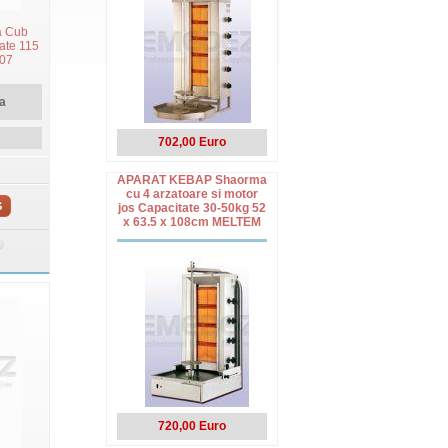
a Cub
ate 115
107
a
702,00 Euro
APARAT KEBAP Shaorma
cu 4 arzatoare si motor
S
jos Capacitate 30-50kg 52
x 63.5 x 108cm MELTEM
720,00 Euro