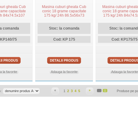
uri gheata Cub
Masina cuburi gheata Cub
Masina cuburi gheat
rame capacitate
conic 18 grame capacitate
conic 18 grame capac
4h 84x74.5x107
175 kg/ 24h 86.5x56x73
175 kg/ 24h 84x74.
la comanda
Stoc: la comanda
Stoc: la comand
 KP140/75
Cod: KP 175
Cod: KP175/75
II PRODUS
DETALII PRODUS
DETALII PRODU
 la favorite
Adauga la favorite
Adauga la favorite
«
»
a:
1
2
3
4
5
Produse pe p