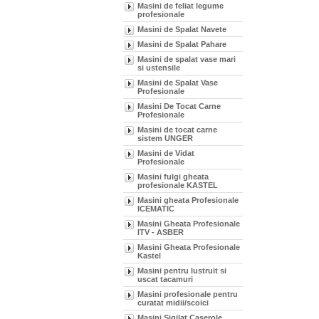
Masini de feliat legume
profesionale
Masini de Spalat Navete
Masini de Spalat Pahare
Masini de spalat vase mari
si ustensile
Masini de Spalat Vase
Profesionale
Masini De Tocat Carne
Profesionale
Masini de tocat carne
sistem UNGER
Masini de Vidat
Profesionale
Masini fulgi gheata
profesionale KASTEL
Masini gheata Profesionale
ICEMATIC
Masini Gheata Profesionale
ITV - ASBER
Masini Gheata Profesionale
Kastel
Masini pentru lustruit si
uscat tacamuri
Masini profesionale pentru
curatat midii/scoici
Masini Sigilat Caserole