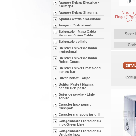
Aparate Kebap Electrice -
Kalitegaz
Aparate Kebap Shaorma
Masina 
Finger(17gr)
Aparate waffle profesional
24h 6
Aragaze Profesionale
Bainmarie - Masa Calda
Stoc: 
Servire - Vitrina Calda
Bainmarie de linie
Cod:
Blender / Mixer de mana
profesional
Blender / Mixer de mana
Robot Coupe
DETAL
Blender / Mixer Profesional
pentru bar
Adauga
Blixer Robot Coupe
Bolitor Paste / Masina
pentru fiert paste
Bufet de servire - Linie
servire
Carucior inox pentru
transport
Carucior transport farfurii
Congelatoare Profesionale
Inox Green Line
Congelatoare Profesionale
Verticale Inox