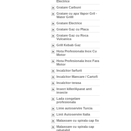
Electrice
Gratare Carbuni
Gratare cu apa Vapor Gril -
Water Grilll
Gratare Electrice
Gratare Gaz cu Placa
Gratare Gaz cu Roca
Vulcanica
Grill Kebab Gaz
Hota Profesionala Inox Cu
Motor
Hota Profesionala Inox Fara
Motor
Incalzitor farfurii
Incalzitor Mancare / Cartofi
Incalzitor terasa
Insect killer/Aparat anti
insecte
Lada congelare
profesionala
Linie autoservire Turcia
Linii Autoservire Italia
Malaxoare cu spirala cap fix
Malaxoare cu spirala cap
rabatabil