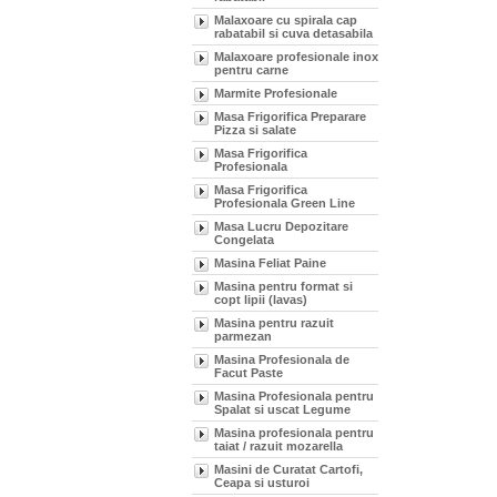
Malaxoare cu spirala cap
rabatabil si cuva detasabila
Malaxoare profesionale inox
pentru carne
Marmite Profesionale
Masa Frigorifica Preparare
Pizza si salate
Masa Frigorifica
Profesionala
Masa Frigorifica
Profesionala Green Line
Masa Lucru Depozitare
Congelata
Masina Feliat Paine
Masina pentru format si
copt lipii (lavas)
Masina pentru razuit
parmezan
Masina Profesionala de
Facut Paste
Masina Profesionala pentru
Spalat si uscat Legume
Masina profesionala pentru
taiat / razuit mozarella
Masini de Curatat Cartofi,
Ceapa si usturoi