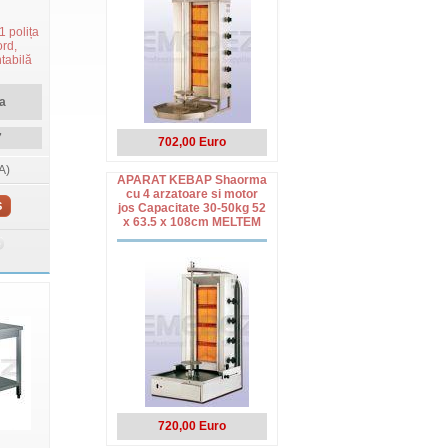
1 polița
ord,
tabilă
a
7
702,00 Euro
A)
APARAT KEBAP Shaorma
cu 4 arzatoare si motor
S
jos Capacitate 30-50kg 52
x 63.5 x 108cm MELTEM
720,00 Euro