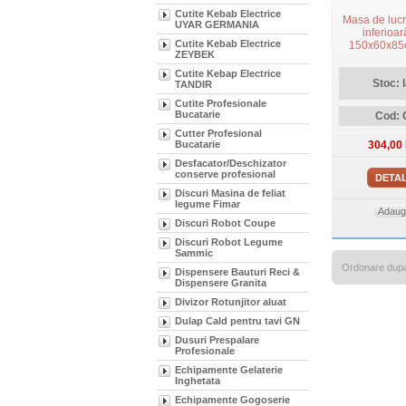
Cutite Kebab Electrice
Masa de lucru
UYAR GERMANIA
inferioar
Cutite Kebab Electrice
150x60x85c
ZEYBEK
Cutite Kebap Electrice
Stoc: 
TANDIR
Cutite Profesionale
Bucatarie
Cod:
Cutter Profesional
Bucatarie
304,00
Desfacator/Deschizator
conserve profesional
DETAL
Discuri Masina de feliat
legume Fimar
Adauga
Discuri Robot Coupe
Discuri Robot Legume
Sammic
Ordonare dup
Dispensere Bauturi Reci &
Dispensere Granita
Divizor Rotunjitor aluat
Dulap Cald pentru tavi GN
Dusuri Prespalare
Profesionale
Echipamente Gelaterie
Inghetata
Echipamente Gogoserie