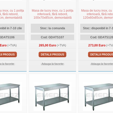
 inox, cu 1 polița
Masa de lucru inox, cu 1 polița
Masa de lucru inox, cu 
ă, fără rebord,
inferioară, fără rebord,
inferioară, fără reb
m, demontabilă
100x70x85cm, demontabilă
120x60x85cm, demon
ibil in 7-10 zile
Stoc: la comanda
Stoc: disponibil in 7-1
 GDATS106
Cod: GDATS107
Cod: GDATS12
 Euro
(+TVA)
265,00 Euro
(+TVA)
273,00 Euro
(+TV
II PRODUS
DETALII PRODUS
DETALII PRODU
 la favorite
Adauga la favorite
Adauga la favorite