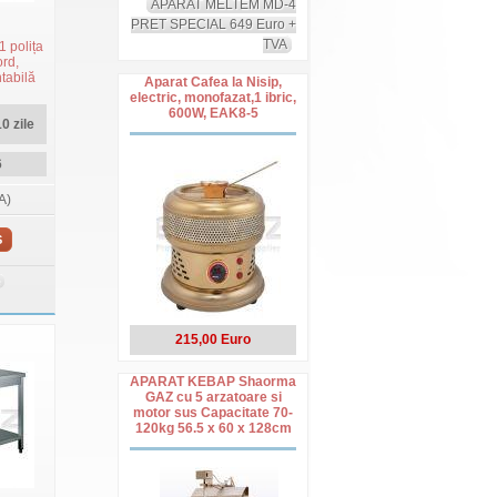
APARAT MELTEM MD-4
PRET SPECIAL 649 Euro +
TVA
1 polița
ord,
tabilă
Aparat Cafea la Nisip,
electric, monofazat,1 ibric,
600W, EAK8-5
0 zile
6
A)
S
215,00 Euro
APARAT KEBAP Shaorma
GAZ cu 5 arzatoare si
motor sus Capacitate 70-
120kg 56.5 x 60 x 128cm