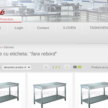
Proiectare
i
Login
Contact
X-OVEN
TASHOVEN
Login
Recupereaza pa
e
» Eticheta
 cu eticheta: "
fara rebord
"
«
»
a:
1
2
3
Produse pe p