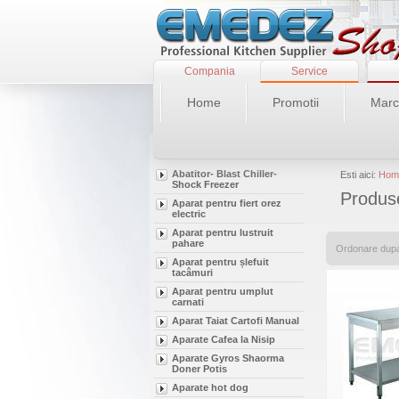
Compania
Service
Home
Promotii
Marc
Abatitor- Blast Chiller-
Esti aici:
Hom
Shock Freezer
Produse
Aparat pentru fiert orez
electric
Aparat pentru lustruit
pahare
Ordonare dup
Aparat pentru șlefuit
tacâmuri
Aparat pentru umplut
carnati
Aparat Taiat Cartofi Manual
Aparate Cafea la Nisip
Aparate Gyros Shaorma
Doner Potis
Aparate hot dog