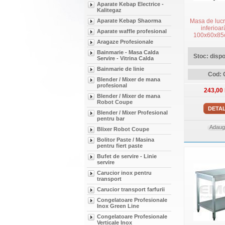
Aparate Kebap Electrice -
Kalitegaz
Aparate Kebap Shaorma
Masa de lucru
inferioar
Aparate waffle profesional
100x60x85c
Aragaze Profesionale
Bainmarie - Masa Calda
Stoc: dispon
Servire - Vitrina Calda
Bainmarie de linie
Cod:
Blender / Mixer de mana
profesional
243,00
Blender / Mixer de mana
Robot Coupe
DETAL
Blender / Mixer Profesional
pentru bar
Adauga
Blixer Robot Coupe
Bolitor Paste / Masina
pentru fiert paste
Bufet de servire - Linie
servire
Carucior inox pentru
transport
Carucior transport farfurii
Congelatoare Profesionale
Inox Green Line
Congelatoare Profesionale
Verticale Inox