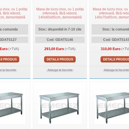
 inox, cu 1 polița
Masa de lucru inox, cu 1 polița
Masa de lucru inox, cu 
ă, fără rebord,
inferioară, fără rebord,
inferioară, fără reb
m, demontabilă
140x60x85cm, demontabilă
140x70x85cm, demon
la comanda
Stoc: disponibil in 7-10 zile
Stoc: la comand
 GDATS127
Cod: GDATS146
Cod: GDATS14
 Euro
(+TVA)
293,00 Euro
(+TVA)
310,00 Euro
(+TV
II PRODUS
DETALII PRODUS
DETALII PRODU
 la favorite
Adauga la favorite
Adauga la favorite