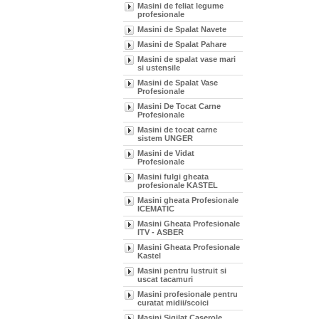
Masini de feliat legume
profesionale
Masini de Spalat Navete
Masini de Spalat Pahare
Masini de spalat vase mari
si ustensile
Masini de Spalat Vase
Profesionale
Masini De Tocat Carne
Profesionale
Masini de tocat carne
sistem UNGER
Masini de Vidat
Profesionale
Masini fulgi gheata
profesionale KASTEL
Masini gheata Profesionale
ICEMATIC
Masini Gheata Profesionale
ITV - ASBER
Masini Gheata Profesionale
Kastel
Masini pentru lustruit si
uscat tacamuri
Masini profesionale pentru
curatat midii/scoici
Masini Sigilat Caserole