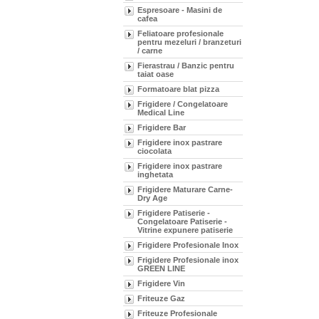
Espresoare - Masini de
cafea
Feliatoare profesionale
pentru mezeluri / branzeturi
/ carne
Fierastrau / Banzic pentru
taiat oase
Formatoare blat pizza
Frigidere / Congelatoare
Medical Line
Frigidere Bar
Frigidere inox pastrare
ciocolata
Frigidere inox pastrare
inghetata
Frigidere Maturare Carne-
Dry Age
Frigidere Patiserie -
Congelatoare Patiserie -
Vitrine expunere patiserie
Frigidere Profesionale Inox
Frigidere Profesionale inox
GREEN LINE
Frigidere Vin
Friteuze Gaz
Friteuze Profesionale