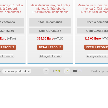
 inox, cu 1 polița
Masa de lucru inox, cu 1 polița
Masa de lucru inox, cu 
ă, fără rebord,
inferioară, fără rebord,
inferioară, fără reb
m, demontabilă
150x70x85cm, demontabilă
160x60x85cm, demon
la comanda
Stoc: la comanda
Stoc: la comand
 GDATS156
Cod: GDATS157
Cod: GDATS16
 Euro
(+TVA)
325,00 Euro
(+TVA)
315,00 Euro
(+TV
II PRODUS
DETALII PRODUS
DETALII PRODU
 la favorite
Adauga la favorite
Adauga la favorite
«
»
a:
1
2
3
Produse pe p