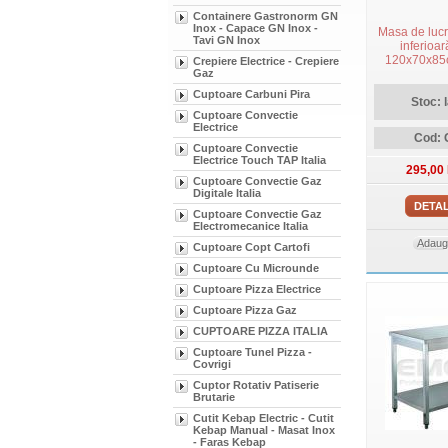
Containere Gastronorm GN
Inox - Capace GN Inox -
Masa de lucru
Tavi GN Inox
inferioar
120x70x85c
Crepiere Electrice - Crepiere
Gaz
Cuptoare Carbuni Pira
Stoc: 
Cuptoare Convectie
Electrice
Cod:
Cuptoare Convectie
Electrice Touch TAP Italia
295,00
Cuptoare Convectie Gaz
Digitale Italia
DETAL
Cuptoare Convectie Gaz
Electromecanice Italia
Adauga
Cuptoare Copt Cartofi
Cuptoare Cu Microunde
Cuptoare Pizza Electrice
Cuptoare Pizza Gaz
CUPTOARE PIZZA ITALIA
Cuptoare Tunel Pizza -
Covrigi
Cuptor Rotativ Patiserie
Brutarie
Cutit Kebap Electric - Cutit
Kebap Manual - Masat Inox
- Faras Kebap