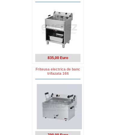
835,00 Euro
Friteusa electrica de banc
trifazata 16lt