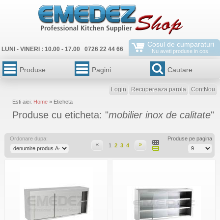
Cosul de cumparaturi
LUNI - VINERI : 10.00 - 17.00 0726 22 44 66
Nu aveti produse in cos.
Produse
Pagini
Cautare
Login
Recupereaza parola
ContNou
Esti aici:
Home
» Eticheta
Produse cu eticheta: "
mobilier inox de calitate
"
Ordonare dupa:
Produse pe pagina
«
»
1
2
3
4