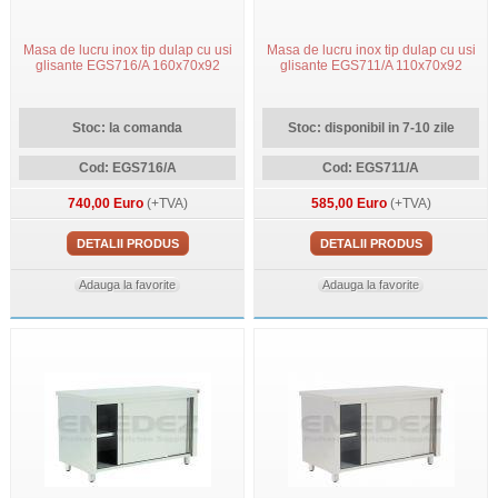
Masa de lucru inox tip dulap cu usi
Masa de lucru inox tip dulap cu usi
glisante EGS716/A 160x70x92
glisante EGS711/A 110x70x92
Stoc: la comanda
Stoc: disponibil in 7-10 zile
Cod: EGS716/A
Cod: EGS711/A
740,00 Euro
(+TVA)
585,00 Euro
(+TVA)
DETALII PRODUS
DETALII PRODUS
Adauga la favorite
Adauga la favorite