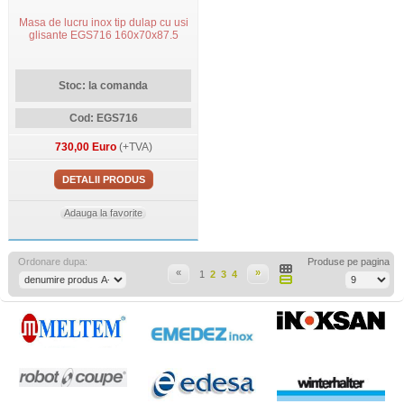
Masa de lucru inox tip dulap cu usi
glisante EGS716 160x70x87.5
Stoc: la comanda
Cod: EGS716
730,00 Euro
(+TVA)
DETALII PRODUS
Adauga la favorite
Ordonare dupa:
Produse pe pagina
«
»
1
2
3
4