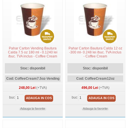
Pahar Carton Vending Bautura
Pahar Carton Bautura Calda 12 oz
Calda 7.5 oz 180 ml - 0.1240 lei
-300 ml- 0.248 lei /buc. TVA inclus
/buc. TVA inclus - Coffee Cream
- Coffee Cream
Stoc: disponibil
Stoc: disponibil
Cod: CoffeeCream7.5oz-Vending
Cod: CoffeeCream12oz
248,00 Lei
(+TVA)
496,00 Lei
(+TVA)
buc
buc
ADAUGA IN COS
ADAUGA IN COS
Adauga la favorite
Adauga la favorite