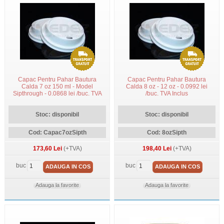
Capac Pentru Pahar Bautura
Capac Pentru Pahar Bautura
Calda 7 oz 150 ml - Model
Calda 8 oz - 12 oz - 0.0992 lei
Sipthrough - 0.0868 lei /buc. TVA
/buc. TVA Inclus
Inclus
Stoc: disponibil
Stoc: disponibil
Cod: Capac7ozSipth
Cod: 8ozSipth
173,60 Lei
(+TVA)
198,40 Lei
(+TVA)
buc
buc
ADAUGA IN COS
ADAUGA IN COS
Adauga la favorite
Adauga la favorite