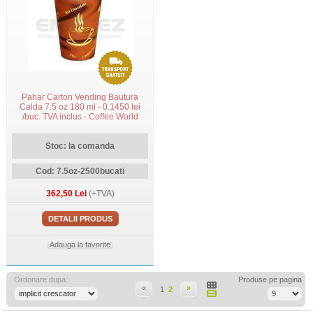
Pahar Carton Vending Bautura
Calda 7.5 oz 180 ml - 0.1450 lei
/buc. TVA inclus - Coffee World
Stoc: la comanda
Cod: 7.5oz-2500bucati
362,50 Lei
(+TVA)
DETALII PRODUS
Adauga la favorite
Ordonare dupa:
Produse pe pagina
«
»
1
2