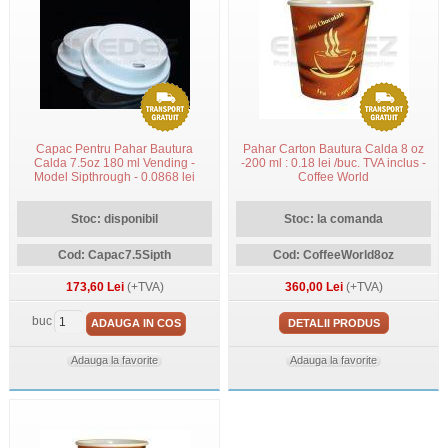
Capac Pentru Pahar Bautura
Pahar Carton Bautura Calda 8 oz
Calda 7.5oz 180 ml Vending -
-200 ml : 0.18 lei /buc. TVA inclus -
Model Sipthrough - 0.0868 lei
Coffee World
/buc. TVA Inclus
Stoc: disponibil
Stoc: la comanda
Cod: Capac7.5Sipth
Cod: CoffeeWorld8oz
173,60 Lei
(+TVA)
360,00 Lei
(+TVA)
buc
ADAUGA IN COS
DETALII PRODUS
Adauga la favorite
Adauga la favorite