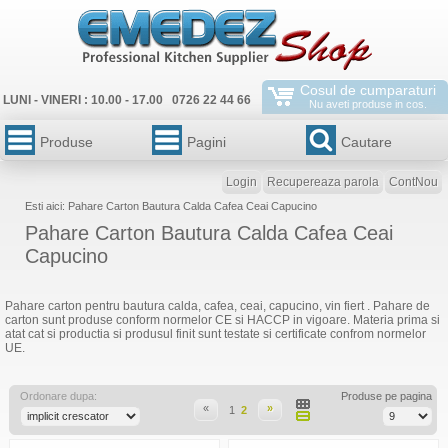
Cosul de cumparaturi
LUNI - VINERI : 10.00 - 17.00 0726 22 44 66
Nu aveti produse in cos.
Produse
Pagini
Cautare
Login
Recupereaza parola
ContNou
Esti aici: Pahare Carton Bautura Calda Cafea Ceai Capucino
Pahare Carton Bautura Calda Cafea Ceai
Capucino
Pahare carton pentru bautura calda, cafea, ceai, capucino, vin fiert . Pahare de
carton sunt produse conform normelor CE si HACCP in vigoare. Materia prima si
atat cat si productia si produsul finit sunt testate si certificate confrom normelor
UE.
Ordonare dupa:
Produse pe pagina
«
»
1
2