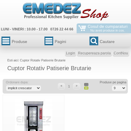
Cosul de cumparaturi
LUNI - VINERI : 10.00 - 17.00 0726 22 44 66
Nu aveti produse in cos.
Produse
Pagini
Cautare
Login
Recupereaza parola
ContNou
Esti aici: Cuptor Rotativ Patiserie Brutarie
Cuptor Rotativ Patiserie Brutarie
Ordonare dupa:
Produse pe pagina
«
»
1