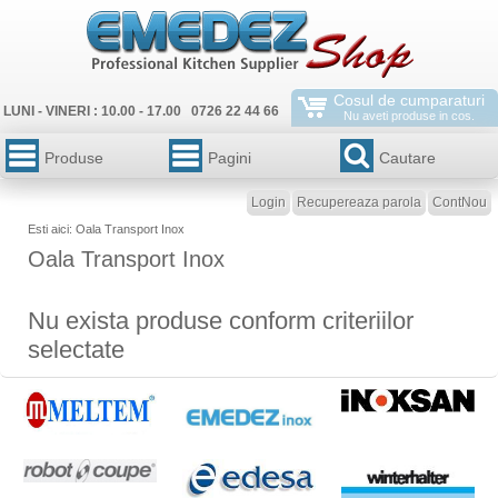
Cosul de cumparaturi
LUNI - VINERI : 10.00 - 17.00 0726 22 44 66
Nu aveti produse in cos.
Produse
Pagini
Cautare
Login
Recupereaza parola
ContNou
Esti aici: Oala Transport Inox
Oala Transport Inox
Nu exista produse conform criteriilor
selectate