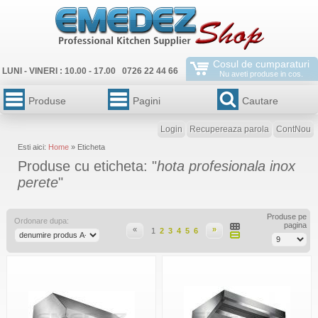
Cosul de cumparaturi
LUNI - VINERI : 10.00 - 17.00 0726 22 44 66
Nu aveti produse in cos.
Produse
Pagini
Cautare
Login
Recupereaza parola
ContNou
Esti aici:
Home
» Eticheta
Produse cu eticheta: "
hota profesionala inox
perete
"
Produse pe
Ordonare dupa:
pagina
«
»
1
2
3
4
5
6