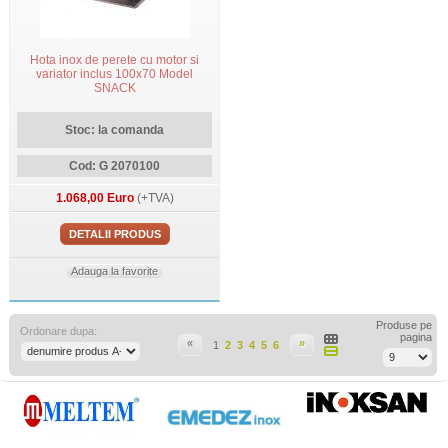
Hota inox de perete cu motor si
variator inclus 100x70 Model
SNACK
Stoc: la comanda
Cod: G 2070100
1.068,00 Euro
(+TVA)
DETALII PRODUS
Adauga la favorite
Produse pe
Ordonare dupa:
pagina
«
»
1
2
3
4
5
6