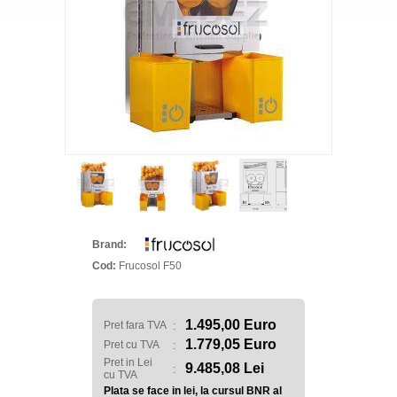
Brand:
Cod:
Frucosol F50
1.495,00 Euro
Pret fara TVA
:
1.779,05 Euro
Pret cu TVA
:
Pret in Lei
9.485,08 Lei
:
cu TVA
Plata se face in lei, la cursul BNR al