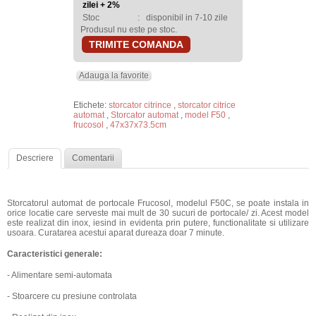
zilei + 2%
Stoc
:
disponibil in 7-10 zile
Produsul nu este pe stoc.
TRIMITE COMANDA
Adauga la favorite
Etichete:
storcator citrince
,
storcator citrice
automat
,
Storcator automat
,
model F50
,
frucosol
,
47x37x73.5cm
Descriere
Comentarii
Storcatorul automat de portocale Frucosol, modelul F50C, se poate instala in
orice locatie care serveste mai mult de 30 sucuri de portocale/ zi. Acest model
este realizat din inox, iesind in evidenta prin putere, functionalitate si utilizare
usoara. Curatarea acestui aparat dureaza doar 7 minute.
Caracteristici generale:
- Alimentare semi-automata
- Stoarcere cu presiune controlata