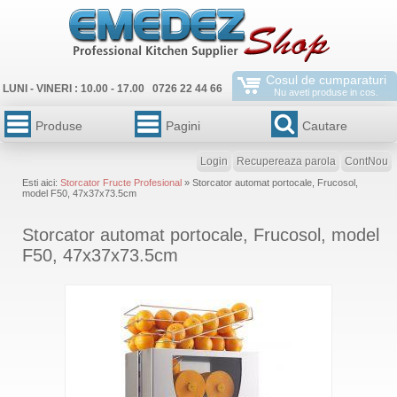
Cosul de cumparaturi
LUNI - VINERI : 10.00 - 17.00 0726 22 44 66
Nu aveti produse in cos.
Produse
Pagini
Cautare
Login
Recupereaza parola
ContNou
Esti aici:
Storcator Fructe Profesional
» Storcator automat portocale, Frucosol,
model F50, 47x37x73.5cm
Storcator automat portocale, Frucosol, model
F50, 47x37x73.5cm