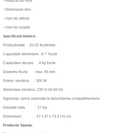
- Realizat din inox
- Dimensiuni mici
- Usor de utilizat.
- Usor de curatat.
Specificatii tehnice:
Productivitate
: 20-25 fructe/min
Capacitate alimentare : 6-7
fructe
Capacitare stocare
: 4 kg fructe
Diametru fructe
: max. 85 mm
Putere
electrica
: 300 W
Alimentare electrica: 230 V/ 50-60 Hz
Siguranta: oprire automata la deschiderea compartimentului
Greutate neta
: 27 Kg
Dimensiuni
: 47 x 37 x 73.5 ( h) cm
Productie Spania.