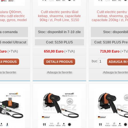
culara Q90mm,
Cutit electric pentru tăiat
Cutit electric pentru 
tru cuțit electric
kebap, shaorma, capacitate
kebap, shaorma, g
bap, gyros, model
90kg / zi, Profi Line, S150
capacitate 200kg / zi,
ltraCut
PLUS
line, S180 PLU
la comanda
Stoc: disponibil in 7-10 zile
Stoc: disponibil
 model Ultracut
Cod: S150 PLUS
Cod: S180 PLUS Pr
Euro
(+TVA)
650,00 Euro
(+TVA)
719,00 Euro
(+TV
buc
II PRODUS
DETALII PRODUS
ADAUGA IN
 la favorite
Adauga la favorite
Adauga la favorite