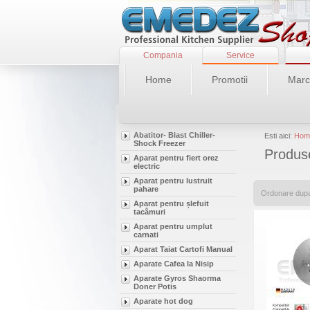
Compania
Service
Home
Promotii
Marc
Abatitor- Blast Chiller-
Esti aici:
Hom
Shock Freezer
Produse
Aparat pentru fiert orez
electric
Aparat pentru lustruit
pahare
Ordonare dup
Aparat pentru șlefuit
tacâmuri
Aparat pentru umplut
carnati
Aparat Taiat Cartofi Manual
Aparate Cafea la Nisip
Aparate Gyros Shaorma
Doner Potis
Aparate hot dog