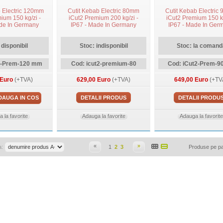
b Electric 120mm
Cutit Kebab Electric 80mm
Cutit Kebab Electric
ium 150 kg/zi -
iCut2 Premium 200 kg/zi -
iCut2 Premium 150 kg
de In Germany
IP67 - Made In Germany
IP67 - Made In Ger
 disponibil
Stoc: indisponibil
Stoc: la comand
3-Prem-120 mm
Cod: icut2-premium-80
Cod: iCut2-Prem-
 Euro
(+TVA)
629,00 Euro
(+TVA)
649,00 Euro
(+TV
DAUGA IN COS
DETALII PRODUS
DETALII PRODU
 la favorite
Adauga la favorite
Adauga la favorite
«
»
a:
1
2
3
Produse pe p