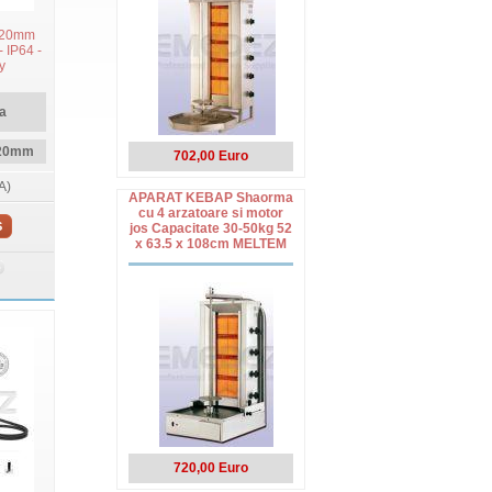
 120mm
- IP64 -
y
a
120mm
702,00 Euro
A)
APARAT KEBAP Shaorma
cu 4 arzatoare si motor
S
jos Capacitate 30-50kg 52
x 63.5 x 108cm MELTEM
720,00 Euro