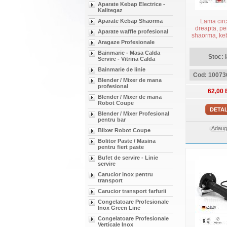
Aparate Kebap Electrice -
Kalitegaz
Aparate Kebap Shaorma
Lama cir
dreapta, pen
Aparate waffle profesional
shaorma, ke
Aragaze Profesionale
U
Bainmarie - Masa Calda
Stoc: 
Servire - Vitrina Calda
Bainmarie de linie
Cod: 100736
Blender / Mixer de mana
profesional
62,00 
Blender / Mixer de mana
Robot Coupe
DETAL
Blender / Mixer Profesional
pentru bar
Adauga
Blixer Robot Coupe
Bolitor Paste / Masina
pentru fiert paste
Bufet de servire - Linie
servire
Carucior inox pentru
transport
Carucior transport farfurii
Congelatoare Profesionale
Inox Green Line
Congelatoare Profesionale
Verticale Inox