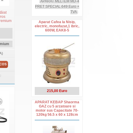
APARAT MELTEM MD-4
PRET SPECIAL 649 Euro +
TVA
tăiat
yros
 Premium
Aparat Cafea la Nisip,
S
electric, monofazat,1 ibric,
600W, EAK8-5
emium
A)
 COS
215,00 Euro
APARAT KEBAP Shaorma
GAZ cu 5 arzatoare si
motor sus Capacitate 70-
120kg 56.5 x 60 x 128cm