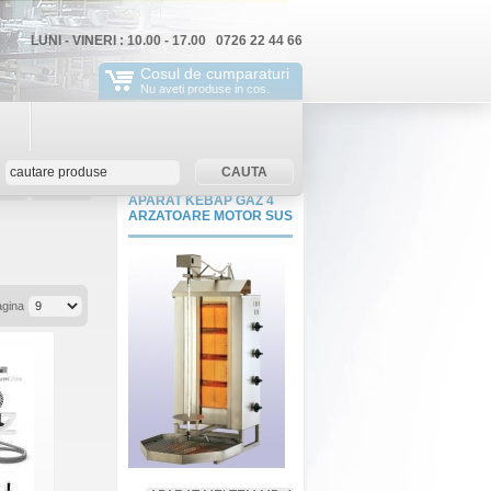
LUNI - VINERI : 10.00 - 17.00 0726 22 44 66
Cosul de cumparaturi
Nu aveti produse in cos.
rola
ContNou
APARAT KEBAP GAZ 4
ARZATOARE MOTOR SUS
agina