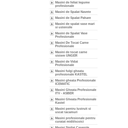
Masini de feliat legume
profesionale
Masini de Spalat Navete
Masini de Spalat Pahare
Masini de spalat vase mari
si ustensile
Masini de Spalat Vase
Profesionale
Masini De Tocat Carne
Profesionale
Masini de tocat carne
sistem UNGER
Masini de Vidat
Profesionale
Masini fulgi gheata
profesionale KASTEL
Masini gheata Profesionale
ICEMATIC
Masini Gheata Profesionale
ITV - ASBER
Masini Gheata Profesionale
Kastel
Masini pentru lustruit si
uscat tacamuri
Masini profesionale pentru
curatat midii/scoici
Masini Sigilat Caserole