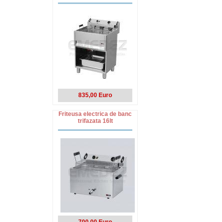
835,00 Euro
Friteusa electrica de banc
trifazata 16lt