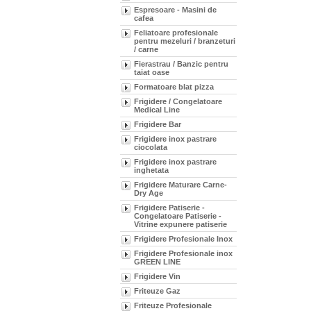
Espresoare - Masini de
cafea
Feliatoare profesionale
pentru mezeluri / branzeturi
/ carne
Fierastrau / Banzic pentru
taiat oase
Formatoare blat pizza
Frigidere / Congelatoare
Medical Line
Frigidere Bar
Frigidere inox pastrare
ciocolata
Frigidere inox pastrare
inghetata
Frigidere Maturare Carne-
Dry Age
Frigidere Patiserie -
Congelatoare Patiserie -
Vitrine expunere patiserie
Frigidere Profesionale Inox
Frigidere Profesionale inox
GREEN LINE
Frigidere Vin
Friteuze Gaz
Friteuze Profesionale