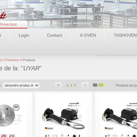
Proiectare
i
Login
Contact
X-OVEN
TASHOVEN
Login
Recupereaza pa
e
»
Parteneri
» Produse
 de la: "
UYAR
"
«
»
a:
1
2
3
Produse pe p