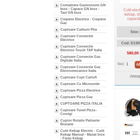
Containere Gastronorm GN
Inox - Capace GN Inox -
Cutit elect
Tavi GN Inox
kebap, s
capacita
Crepiere Electrice - Crepiere
Gaz
Competit
Cuptoare Carbuni Pira
Stoc:
Cuptoare Convectie
Electrice
Cod: D19
Cuptoare Convectie
Electrice Touch TAP Italia
580,00
Cuptoare Convectie Gaz
Digitale Italia
buc
A
Cuptoare Convectie Gaz
Electromecanice Italia
Adauga
Cuptoare Copt Cartofi
Cuptoare Cu Microunde
Cuptoare Pizza Electrice
Cuptoare Pizza Gaz
CUPTOARE PIZZA ITALIA
Cuptoare Tunel Pizza -
Covrigi
Cuptor Rotativ Patiserie
Brutarie
Cutit Kebap Electric - Cutit
Kebap Manual - Masat Inox
- Faras Kebap