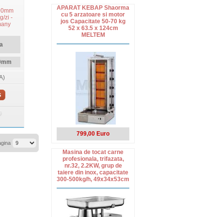
APARAT KEBAP Shaorma
 90mm
cu 5 arzatoare si motor
/zi -
jos Capacitate 50-70 kg
many
52 x 63.5 x 124cm
MELTEM
a
90mm
A)
S
799,00 Euro
agina
Masina de tocat carne
profesionala, trifazata,
nr.32, 2.2KW, grup de
taiere din inox, capacitate
300-500kg/h, 49x34x53cm