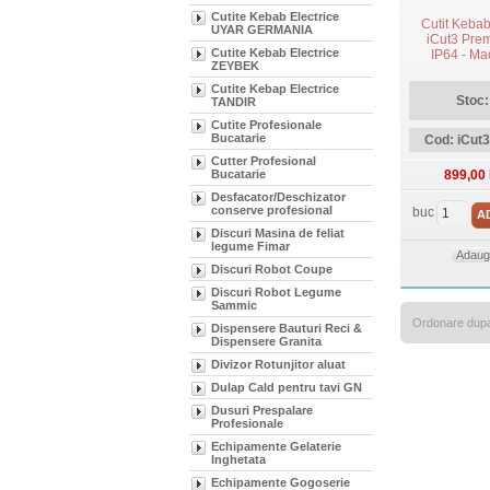
Cutite Kebab Electrice
Cutit Keba
UYAR GERMANIA
iCut3 Prem
Cutite Kebab Electrice
IP64 - Ma
ZEYBEK
Cutite Kebap Electrice
Stoc:
TANDIR
Cutite Profesionale
Bucatarie
Cod: iCut
Cutter Profesional
Bucatarie
899,00
Desfacator/Deschizator
conserve profesional
buc
A
Discuri Masina de feliat
legume Fimar
Adauga
Discuri Robot Coupe
Discuri Robot Legume
Sammic
Ordonare dup
Dispensere Bauturi Reci &
Dispensere Granita
Divizor Rotunjitor aluat
Dulap Cald pentru tavi GN
Dusuri Prespalare
Profesionale
Echipamente Gelaterie
Inghetata
Echipamente Gogoserie