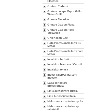
Electrice
Gratare Carbuni
Gratare cu apa Vapor Gril -
Water Grilll
Gratare Electrice
Gratare Gaz cu Placa
Gratare Gaz cu Roca
Vulcanica
Grill Kebab Gaz
Hota Profesionala Inox Cu
Motor
Hota Profesionala Inox Fara
Motor
Incalzitor farfurii
Incalzitor Mancare / Cartofi
Incalzitor terasa
Insect killer/Aparat anti
insecte
Lada congelare
profesionala
Linie autoservire Turcia
Linii Autoservire Italia
Malaxoare cu spirala cap fix
Malaxoare cu spirala cap
rabatabil