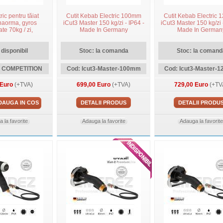
ric pentru tăiat
Cutit Kebab Electric 100mm
Cutit Kebab Electric
haorma, gyros
iCut3 Master 150 kg/zi - IP64 -
iCut3 Master 150 kg/zi 
te 70kg / zi,
Made In Germany
Made In German
ion line, D190
 disponibil
Stoc: la comanda
Stoc: la comand
0 COMPETITION
Cod: Icut3-Master-100mm
Cod: Icut3-Master-
 Euro
(+TVA)
699,00 Euro
(+TVA)
729,00 Euro
(+TV
DAUGA IN COS
DETALII PRODUS
DETALII PRODU
 la favorite
Adauga la favorite
Adauga la favorite