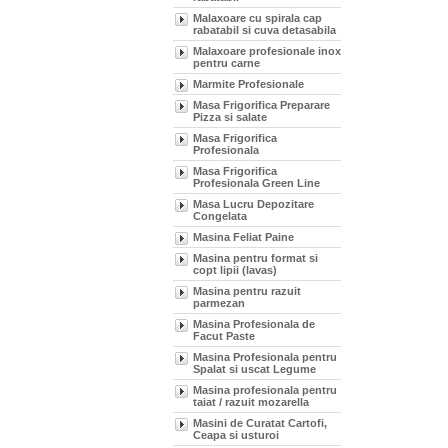
Malaxoare cu spirala cap
rabatabil si cuva detasabila
Malaxoare profesionale inox
pentru carne
Marmite Profesionale
Masa Frigorifica Preparare
Pizza si salate
Masa Frigorifica
Profesionala
Masa Frigorifica
Profesionala Green Line
Masa Lucru Depozitare
Congelata
Masina Feliat Paine
Masina pentru format si
copt lipii (lavas)
Masina pentru razuit
parmezan
Masina Profesionala de
Facut Paste
Masina Profesionala pentru
Spalat si uscat Legume
Masina profesionala pentru
taiat / razuit mozarella
Masini de Curatat Cartofi,
Ceapa si usturoi