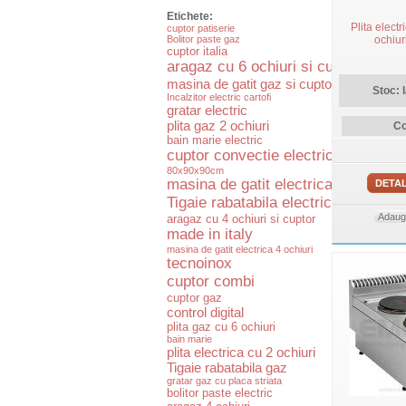
Etichete:
Plita elect
cuptor patiserie
Bolitor paste gaz
ochiu
cuptor italia
aragaz cu 6 ochiuri si cuptor
masina de gatit gaz si cuptor electric
Stoc: 
Incalzitor electric cartofi
gratar electric
plita gaz 2 ochiuri
Co
bain marie electric
cuptor convectie electric
80x90x90cm
masina de gatit electrica si cuptor
DETAL
Tigaie rabatabila electrica
Adauga
aragaz cu 4 ochiuri si cuptor
made in italy
masina de gatit electrica 4 ochiuri
tecnoinox
cuptor combi
cuptor gaz
control digital
plita gaz cu 6 ochiuri
bain marie
plita electrica cu 2 ochiuri
Tigaie rabatabila gaz
gratar gaz cu placa striata
bolitor paste electric