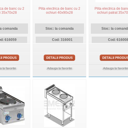
rica de banc cu 2
Plita electrica de banc cu 2
Plita electrica de ban
ri 35x70x28
ochiuri 40x90x28
ochiuri patrat 35x7
la comanda
Stoc: la comanda
Stoc: la comand
d: 616059
Cod: 316001
Cod: 61600
II PRODUS
DETALII PRODUS
DETALII PRODU
 la favorite
Adauga la favorite
Adauga la favorite