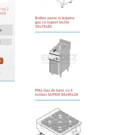
c cu 2
0x28
Bolitor paste si legume
gaz cu suport inchis
35x70x85
a
8
S
Plita Gaz de banc cu 4
ochiuri SUPER 80x90x28