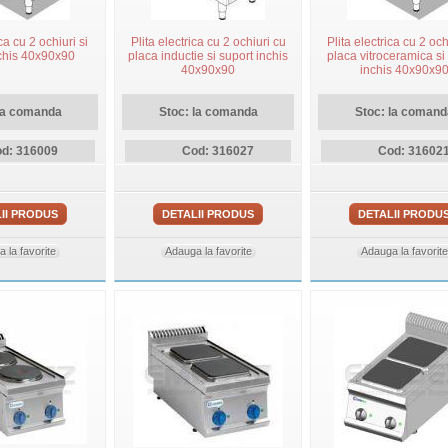
ca cu 2 ochiuri si
Plita electrica cu 2 ochiuri cu
Plita electrica cu 2 och
nchis 40x90x90
placa inductie si suport inchis
placa vitroceramica si
40x90x90
inchis 40x90x9
la comanda
Stoc: la comanda
Stoc: la comand
d: 316009
Cod: 316027
Cod: 31602
II PRODUS
DETALII PRODUS
DETALII PRODU
 la favorite
Adauga la favorite
Adauga la favorite