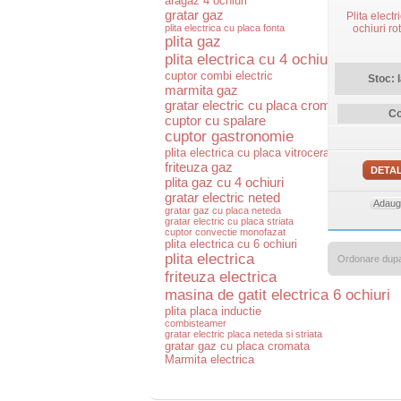
aragaz 4 ochiuri
gratar gaz
Plita elect
plita electrica cu placa fonta
ochiuri r
plita gaz
plita electrica cu 4 ochiuri
cuptor combi electric
Stoc: 
marmita gaz
gratar electric cu placa cromata
Co
cuptor cu spalare
cuptor gastronomie
plita electrica cu placa vitroceramica
friteuza gaz
DETAL
plita gaz cu 4 ochiuri
gratar electric neted
Adauga
gratar gaz cu placa neteda
gratar electric cu placa striata
cuptor convectie monofazat
plita electrica cu 6 ochiuri
plita electrica
Ordonare dup
friteuza electrica
masina de gatit electrica 6 ochiuri
plita placa inductie
combisteamer
gratar electric placa neteda si striata
gratar gaz cu placa cromata
Marmita electrica