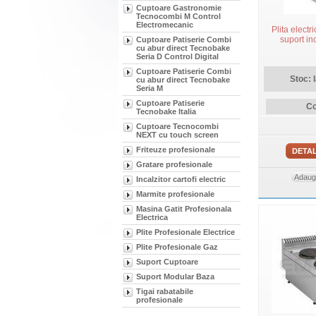
Cuptoare Gastronomie
Tecnocombi M Control
Electromecanic
Plita electri
suport i
Cuptoare Patiserie Combi
cu abur direct Tecnobake
Seria D Control Digital
Cuptoare Patiserie Combi
Stoc: 
cu abur direct Tecnobake
Seria M
Cuptoare Patiserie
Co
Tecnobake Italia
Cuptoare Tecnocombi
NEXT cu touch screen
Friteuze profesionale
DETAL
Gratare profesionale
Adauga
Incalzitor cartofi electric
Marmite profesionale
Masina Gatit Profesionala
Electrica
Plite Profesionale Electrice
Plite Profesionale Gaz
Suport Cuptoare
Suport Modular Baza
Tigai rabatabile
profesionale