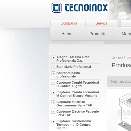
Compania
Service
Home
Promotii
Marc
Aragaz - Masina Gatit
Esti aici:
Hom
Profesionala Gaz
Produse
Bain Marie Profesional
Bolitoare paste
profesionale
Ordonare dup
Cuptoare Combi Tecnodual
D Control Digital
Cuptoare Combi Tecnodual
M Control Electro-Mecanic
Cuptoare Electrice
Gastronomie Seria TAP
Cuptoare Electrice Patiserie
Seria TAP
Cuptoare Gastronomie
Tecnocombi D Control
Digital