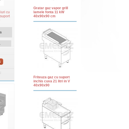
Gratar gaz vapor grill
iuri cu
lamele fonta 11 kW
 suport
40x90x90 cm
0
a
1
S
Friteuza gaz cu suport
inchis cuva 21 litri in V
40x90x90