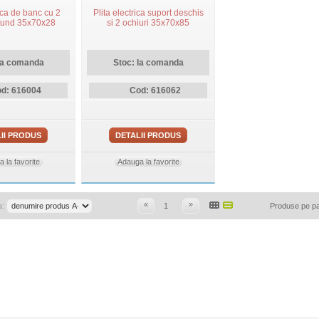
rica de banc cu 2
Plita electrica suport deschis
otund 35x70x28
si 2 ochiuri 35x70x85
la comanda
Stoc: la comanda
d: 616004
Cod: 616062
II PRODUS
DETALII PRODUS
 la favorite
Adauga la favorite
«
»
a:
1
Produse pe p