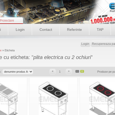
Proiectare
i
Login
Contact
Referinte
TAP
Login
Recupereaza pa
e
» Eticheta
 cu eticheta: "
plita electrica cu 2 ochiuri
"
«
»
a:
1
Produse pe p