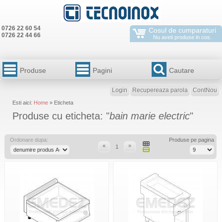
0726 22 60 54
Cosul de cumparaturi
0726 22 44 66
Nu aveti produse in cos.
Produse
Pagini
Cautare
Login
Recupereaza parola
ContNou
Esti aici:
Home
» Eticheta
Produse cu eticheta: "
bain marie electric
"
Ordonare dupa:
Produse pe pagina
«
»
1