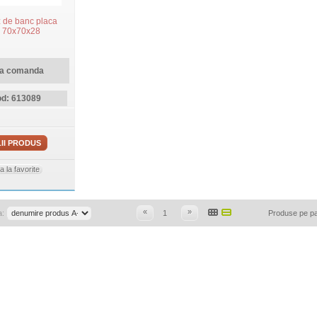
z de banc placa
ta 70x70x28
la comanda
d: 613089
II PRODUS
 la favorite
«
»
a:
1
Produse pe p