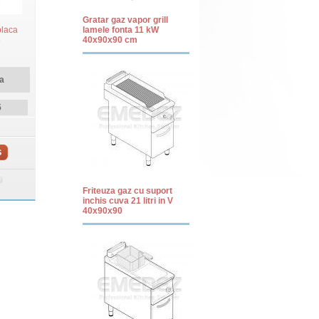
Gratar gaz vapor grill
placa
lamele fonta 11 kW
8
40x90x90 cm
a
5
S
Friteuza gaz cu suport
inchis cuva 21 litri in V
40x90x90