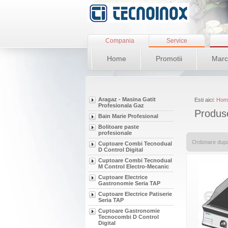
Compania
Service
Home
Promotii
Marc
Aragaz - Masina Gatit
Esti aici:
Hom
Profesionala Gaz
Produse
Bain Marie Profesional
Bolitoare paste
profesionale
Ordonare dup
Cuptoare Combi Tecnodual
D Control Digital
Cuptoare Combi Tecnodual
M Control Electro-Mecanic
Cuptoare Electrice
Gastronomie Seria TAP
Cuptoare Electrice Patiserie
Seria TAP
Cuptoare Gastronomie
Tecnocombi D Control
Digital