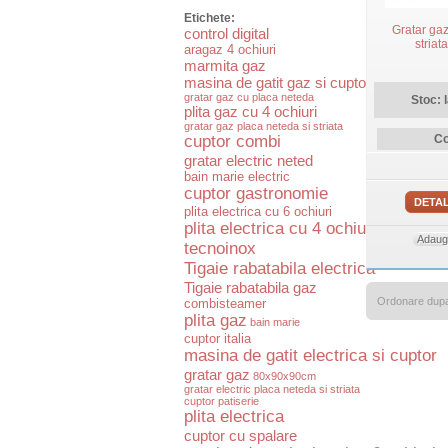
Etichete:
Gratar ga
control digital
stria
aragaz 4 ochiuri
marmita gaz
masina de gatit gaz si cuptor electric
gratar gaz cu placa neteda
Stoc: 
plita gaz cu 4 ochiuri
gratar gaz placa neteda si striata
cuptor combi
Co
gratar electric neted
bain marie electric
cuptor gastronomie
DETAL
plita electrica cu 6 ochiuri
plita electrica cu 4 ochiuri
Adauga
tecnoinox
Tigaie rabatabila electrica
Tigaie rabatabila gaz
Ordonare dup
combisteamer
plita gaz
bain marie
cuptor italia
masina de gatit electrica si cuptor
gratar gaz
80x90x90cm
gratar electric placa neteda si striata
cuptor patiserie
plita electrica
cuptor cu spalare