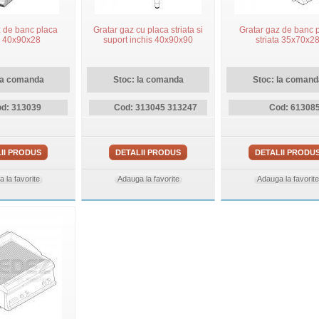
z de banc placa
Gratar gaz cu placa striata si
Gratar gaz de banc 
ta 40x90x28
suport inchis 40x90x90
striata 35x70x2
la comanda
Stoc: la comanda
Stoc: la comand
d: 313039
Cod: 313045 313247
Cod: 61308
II PRODUS
DETALII PRODUS
DETALII PRODU
 la favorite
Adauga la favorite
Adauga la favorite