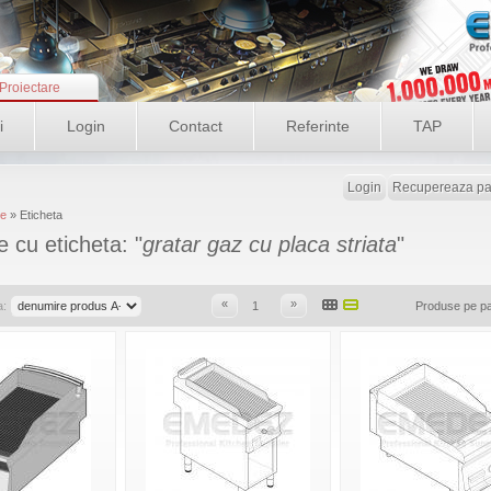
Proiectare
i
Login
Contact
Referinte
TAP
Login
Recupereaza pa
e
» Eticheta
 cu eticheta: "
gratar gaz cu placa striata
"
«
»
a:
1
Produse pe p