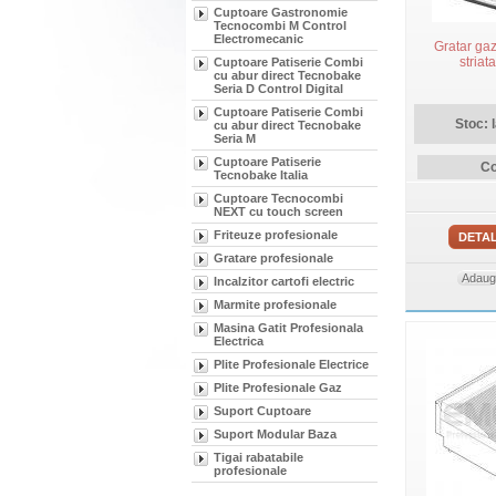
Cuptoare Gastronomie
Tecnocombi M Control
Electromecanic
Gratar ga
stria
Cuptoare Patiserie Combi
cu abur direct Tecnobake
Seria D Control Digital
Cuptoare Patiserie Combi
Stoc: 
cu abur direct Tecnobake
Seria M
Cuptoare Patiserie
Co
Tecnobake Italia
Cuptoare Tecnocombi
NEXT cu touch screen
Friteuze profesionale
DETAL
Gratare profesionale
Adauga
Incalzitor cartofi electric
Marmite profesionale
Masina Gatit Profesionala
Electrica
Plite Profesionale Electrice
Plite Profesionale Gaz
Suport Cuptoare
Suport Modular Baza
Tigai rabatabile
profesionale