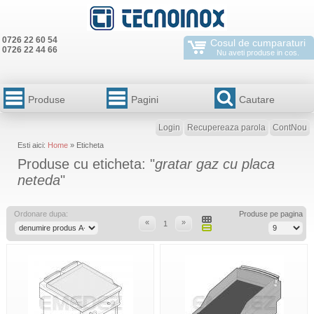
0726 22 60 54
Cosul de cumparaturi
0726 22 44 66
Nu aveti produse in cos.
Produse
Pagini
Cautare
Login
Recupereaza parola
ContNou
Esti aici:
Home
» Eticheta
Produse cu eticheta: "
gratar gaz cu placa
neteda
"
Ordonare dupa:
Produse pe pagina
«
»
1