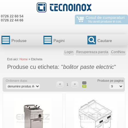
0726 22 60 54
Cosul de cumparaturi
0726 22 44 66
Nu aveti produse in cos.
Produse
Pagini
Cautare
Login
Recupereaza parola
ContNou
Esti aici:
Home
» Eticheta
Produse cu eticheta: "
bolitor paste electric
"
Ordonare dupa:
Produse pe pagina
«
»
1