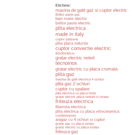
Etichete:
masina de gatit gaz si cuptor electric
Bolitor paste gaz
bain marie electric
bolitor paste electric
plita electrica
made in italy
cuptor patiserie
plita placa inductie
cuptor convectie electric
80x90x90cm
gratar electric neted
tecnoinox
gratar electric cu placa cromata
plita gaz
masina de gatit electrica 4 ochiuri
plita gaz 2 ochiuri
cuptor cu spalare
plita electrica cu placa fonta
gratar electric placa neteda si striata
friteuza electrica
Marmita electrica
plita electrica cu placa vitroceramica
combisteamer
aragaz cu 4 ochiuri si cuptor
gratar gaz cu placa striata
gratar electric cu placa striata
friteuza gaz