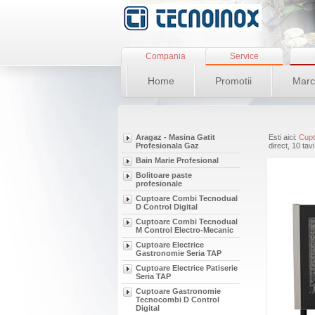
Compania
Service
Home
Promotii
Marc
Aragaz - Masina Gatit
Esti aici:
Cupt
Profesionala Gaz
direct, 10 ta
Bain Marie Profesional
Bolitoare paste
profesionale
Cuptoare Combi Tecnodual
D Control Digital
Cuptoare Combi Tecnodual
M Control Electro-Mecanic
Cuptoare Electrice
Gastronomie Seria TAP
Cuptoare Electrice Patiserie
Seria TAP
Cuptoare Gastronomie
Tecnocombi D Control
Digital