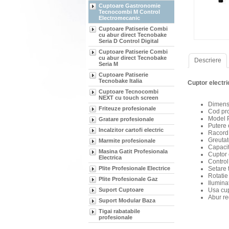
Cuptoare Gastronomie
Tecnocombi M Control
Electromecanic
Cuptoare Patiserie Combi
cu abur direct Tecnobake
Seria D Control Digital
Cuptoare Patiserie Combi
cu abur direct Tecnobake
Descriere
Seria M
Cuptoare Patiserie
Tecnobake Italia
Cuptor electr
Cuptoare Tecnocombi
NEXT cu touch screen
Dimens
Friteuze profesionale
Cod pr
Model 
Gratare profesionale
Putere 
Incalzitor cartofi electric
Racord 
Greutat
Marmite profesionale
Capacit
Masina Gatit Profesionala
Cuptor 
Electrica
Control
Plite Profesionale Electrice
Setare 
Rotatie
Plite Profesionale Gaz
Iluminat
Suport Cuptoare
Usa cu
Abur re
Suport Modular Baza
Tigai rabatabile
profesionale