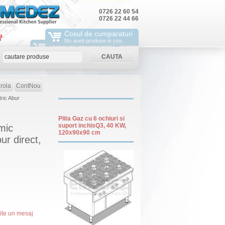
0726 22 60 54
0726 22 44 66
Cosul de cumparaturi
Nu aveti produse in cos.
rola
ContNou
ric Abur
Plita Gaz cu 6 ochiuri si
suport inchisQ3, 40 KW,
mic
120x90x90 cm
ur direct,
mite un mesaj