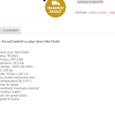
Adauga la favorite
Etichete:
cuptor combi
,
cupt
Comentarii
ic TecnoCombi M cu abur direct 86x70x94
iune (cm): 86x70x94
odus: 951603
Produs: EFC10M
electrica: 16.5 Kw
electric: 400V-3N-50Hz
e: 105 kg
ate: 10 buc x GN 1/1
cu control electromecanic
 temperatura 50-275º C
timp de gatire
 ventilator inversata automat
 interior cuptor
ptor din geam dublu
glabil 8 nivele