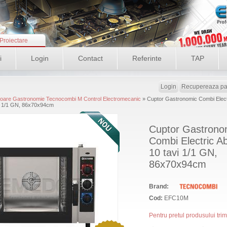
Proiectare
i
Login
Contact
Referinte
TAP
Login
Recupereaza pa
oare Gastronomie Tecnocombi M Control Electromecanic
» Cuptor Gastronomic Combi Elect
vi 1/1 GN, 86x70x94cm
Cuptor Gastrono
Combi Electric Ab
10 tavi 1/1 GN,
86x70x94cm
Brand:
Cod:
EFC10M
Pentru pretul produsului tri